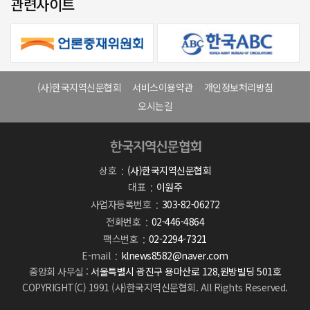
관련사이트
(사)한국지역신문협회
서비스이용약관
개인정보처리방침
오시는길
상호
(사)한국지역신문협회
대표
이원주
사업자등록번호
303-82-06272
전화번호
02-446-4864
팩스번호
02-2294-7321
E-mail
klnews8582@naver.com
중앙회 사무실 :
서울특별시 광진구 용마산로 128,원방빌딩 501호
COPYRIGHT(C) 1991 (사)한국지역신문협회. All Rights Reserved.