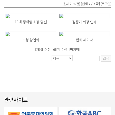
[전체 :
76
건]
[현재 7 /
7
쪽]
[로그인]
13대 정태영 회장 당선
김중기 회장 인사
초청 강연회
협회 세미나
[처음]
[이전]
[6]
[7]
[다음] [마지막]
관련사이트