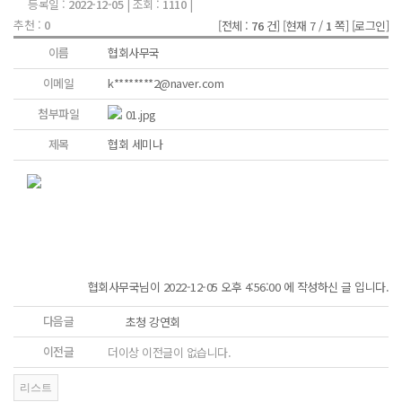
등록일 :
2022-12-05
| 조회 :
1110
|
추천 :
0
[전체 :
76
건]
[현재 7 /
1
쪽]
[로그인]
이름
협회사무국
이메일
k********2@naver.com
첨부파일
01.jpg
제목
협회 세미나
협회사무국님이 2022-12-05 오후 4:56:00 에 작성하신 글 입니다.
다음글
초청 강연회
이전글
더이상 이전글이 없습니다.