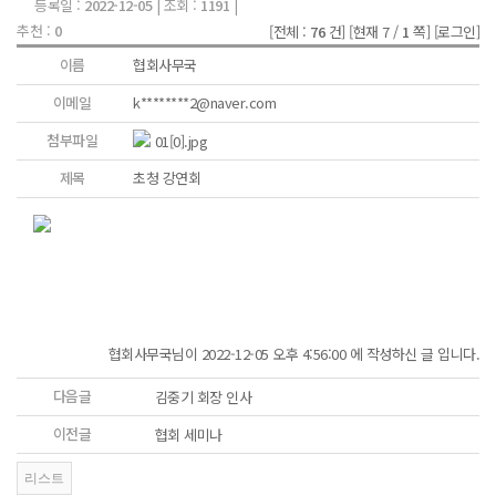
등록일 :
2022-12-05
| 조회 :
1191
|
추천 :
0
[전체 :
76
건]
[현재 7 /
1
쪽]
[로그인]
이름
협회사무국
이메일
k********2@naver.com
첨부파일
01[0].jpg
제목
초청 강연회
협회사무국님이 2022-12-05 오후 4:56:00 에 작성하신 글 입니다.
다음글
김중기 회장 인사
이전글
협회 세미나