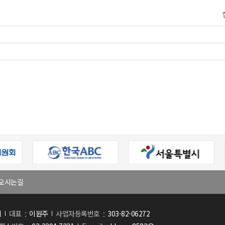
오시는길
회
대표
이원주
사업자등록번호
303-82-06272