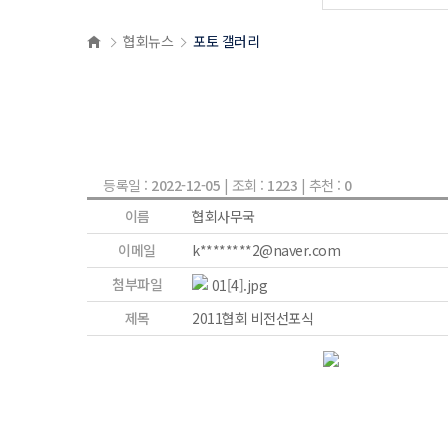
협회뉴스
포토 갤러리
등록일 :
2022-12-05
| 조회 :
1223
| 추천 :
0
이름
협회사무국
이메일
k********2@naver.com
첨부파일
01[4].jpg
제목
2011협회 비전선포식