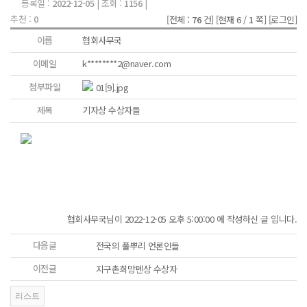
등록일 :
2022-12-05
| 조회 :
1156
|
추천 :
0
[전체 :
76
건]
[현재 6 /
1
쪽]
[로그인]
이름
협회사무국
이메일
k********2@naver.com
첨부파일
01[9].jpg
제목
기자상 수상자들
협회사무국님이 2022-12-05 오후 5:00:00 에 작성하신 글 입니다.
다음글
전국의 풀뿌리 언론인들
이전글
지구촌희망펜상 수상자