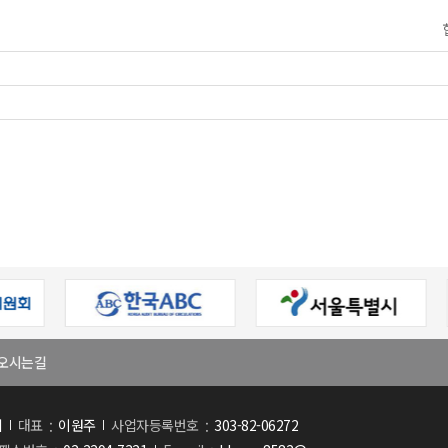
오시는길
회
대표
이원주
사업자등록번호
303-82-06272