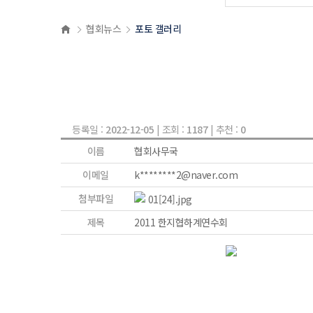
협회뉴스
포토 갤러리
등록일 :
2022-12-05
| 조회 :
1187
| 추천 :
0
이름
협회사무국
이메일
k********2@naver.com
첨부파일
01[24].jpg
제목
2011 한지협하계연수회