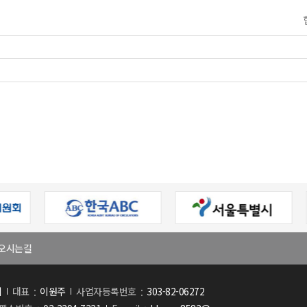
오시는길
회
대표
이원주
사업자등록번호
303-82-06272