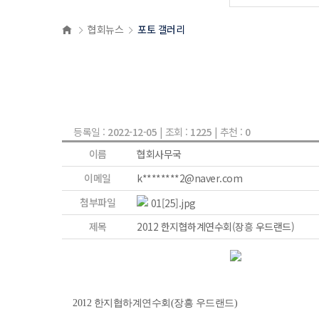
협회뉴스
포토 갤러리
등록일 :
2022-12-05
| 조회 :
1225
| 추천 :
0
이름
협회사무국
이메일
k********2@naver.com
첨부파일
01[25].jpg
제목
2012 한지협하계연수회(장흥 우드랜드)
2012 한지협하계연수회(장흥 우드랜드)