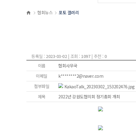
협회뉴스
포토 갤러리
등록일 :
2023-03-02
| 조회 :
1097
| 추천 :
0
이름
협회사무국
이메일
k********2@naver.com
첨부파일
KakaoTalk_20230302_153202476.jpg
제목
2022년 강원도협의회 정기총회 개최