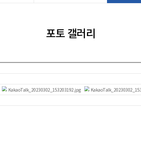
포토 갤러리
KakaoTalk_20230302_153203192.jpg
KakaoTalk_20230302_153