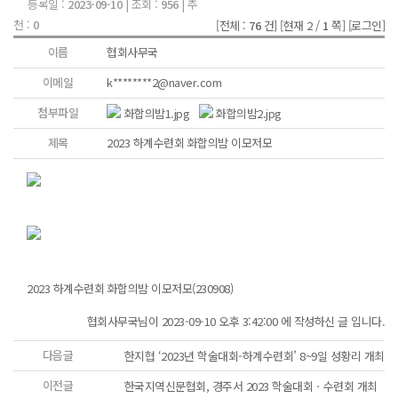
등록일 :
2023-09-10
| 조회 :
956
| 추
천 :
0
[전체 :
76
건]
[현재 2 /
1
쪽]
[로그인]
이름
협회사무국
이메일
k********2@naver.com
첨부파일
화합의밤1.jpg
화합의밤2.jpg
제목
2023 하계수련회 화합의밤 이모저모
2023 하계수련회 화합의밤 이모저모(230908)
협회사무국님이 2023-09-10 오후 3:42:00 에 작성하신 글 입니다.
다음글
한지협 ‘2023년 학술대회-하계수련회’ 8~9일 성황리 개최
이전글
한국지역신문협회, 경주서 2023 학술대회ㆍ수련회 개최