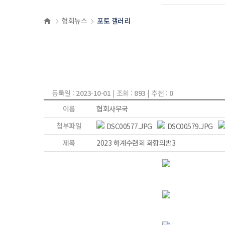
협회뉴스
포토 갤러리
등록일 :
2023-10-01
| 조회 :
893
| 추천 :
0
이름
협회사무국
첨부파일
DSC00577.JPG
DSC00579.JPG
제목
2023 하계수련회 화합의밤3