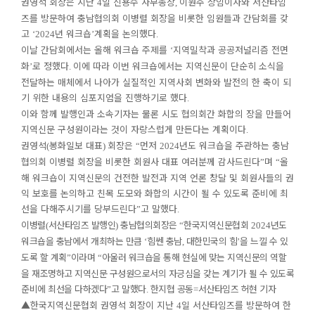
권영석 회장은 지난
일 신용수 사무총장
이원주 상임이사와 서산타임
4
,
즈를 방문하여 충남협의회 이병렬 회장을 비롯한 임원들과 간담회를 갖
고
년 워크숍
계획을 논의했다
‘2024
’
.
이날 간담회에서는 올해 워크숍 주제를
지역밀착과 공공저널리즘 전면
‘
화
로 정했다
이에 따라 이번 워크숍에서는 지역신문이 단순히 소식을
’
.
전달하는 매체에서 나아가 실질적인 지역사회 변화와 발전의 한 축이 되
기 위한 내용의 심포지엄을 진행하기로 했다
.
이와 함께 발행인과 소속기자는 물론 시도 협의회간 화합의 장을 만들어
지역신문 구성원이라는 것이 자랑스럽게 만든다는 계획이다
.
권영석
봉화일보 대표
회장은
먼저
년도 워크숍을 주관하는 충남
(
)
“
2024
협의회 이병렬 회장을 비롯한 회원사 대표 여러분께 감사드린다
며
올
”
“
해 워크숍이 지역신문의 건전한 발전과 지역 언론 창달 및 회원사들의 권
익 보호를 논의하고 친목 도모와 화합의 시간이 될 수 있도록 준비에 최
선을 다해주시기를 당부드린다
고 말했다
”
.
이병렬
서산타임즈 발행인
충남협의회장은
한국지역신문협회
년도
(
)
“
2024
워크숍을 충남에서 개최하는 만큼
힘쎈 충남
대한민국의 힘
을 느낄 수 있
‘
,
’
도록 할 계획
이라며
아울러 워크숍을 통해 현실에 맞는 지역신문의 역할
”
“
을 재조명하고 지역신문 구성원으로서의 자긍심을 갖는 계기가 될 수 있도록
준비에 최선을 다하겠다
고 말했다
한지협 공동
서산타임즈 허현 기자
”
.
=
▲
한국지역신문협회 권영석 회장이 지난
일 서산타임즈를 방문하여 한
4