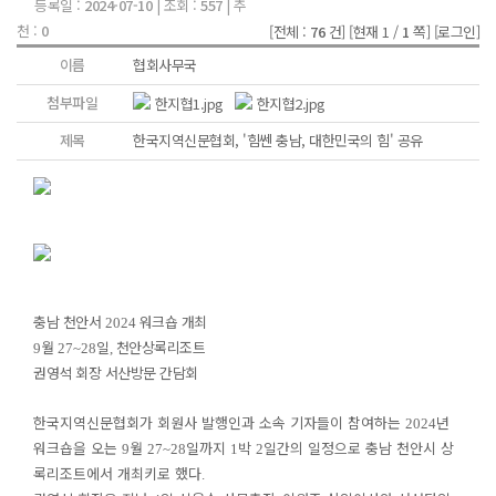
등록일 :
2024-07-10
| 조회 :
557
| 추
천 :
0
[전체 :
76
건]
[현재 1 /
1
쪽]
[로그인]
이름
협회사무국
첨부파일
한지협1.jpg
한지협2.jpg
제목
한국지역신문협회, '힘쎈 충남, 대한민국의 힘' 공유
충남 천안서
워크숍 개최
2024
월
일
천안상록리조트
9
27~28
,
권영석 회장 서산방문 간담회
한국지역신문협회가 회원사 발행인과 소속 기자들이 참여하는
년
2024
워크숍을 오는
월
일까지
박
일간의 일정으로 충남 천안시 상
9
27~28
1
2
록리조트에서 개최키로 했다
.