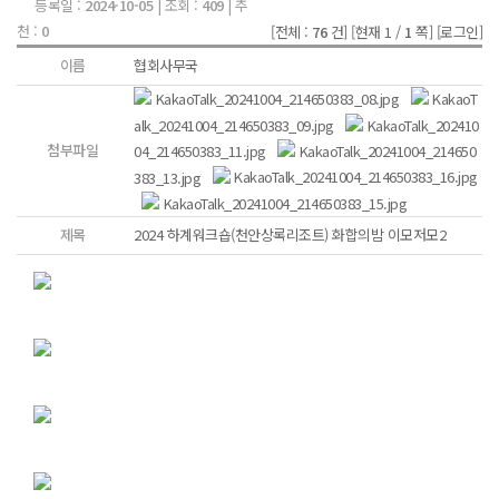
등록일 :
2024-10-05
| 조회 :
409
| 추
천 :
0
[전체 :
76
건]
[현재 1 /
1
쪽]
[로그인]
이름
협회사무국
KakaoTalk_20241004_214650383_08.jpg
KakaoT
alk_20241004_214650383_09.jpg
KakaoTalk_202410
첨부파일
04_214650383_11.jpg
KakaoTalk_20241004_214650
383_13.jpg
KakaoTalk_20241004_214650383_16.jpg
KakaoTalk_20241004_214650383_15.jpg
제목
2024 하계워크숍(천안상록리조트) 화합의밤 이모저모2