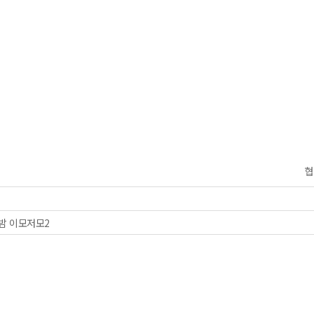
협
밤 이모저모2