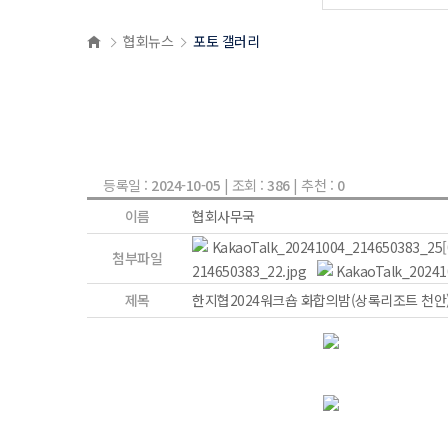
협회뉴스
포토 갤러리
등록일 :
2024-10-05
| 조회 :
386
| 추천 :
0
이름
협회사무국
KakaoTalk_20241004_214650383_25[0
첨부파일
214650383_22.jpg
KakaoTalk_20241
제목
한지협2024워크숍 화합의밤(상록리조트 천안