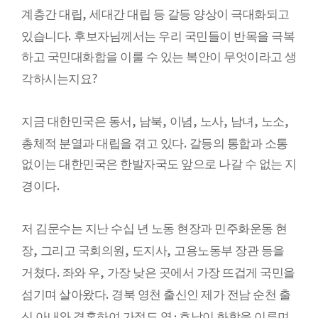
,
계층간 대립
세대간 대립 등 갈등 양상이 극대화되고
.
있습니다
후보자님께서는 우리 국민들이 반목을 극복
하고 국민대화합을 이룰 수 있는 복안이 무엇이라고 생
?
각하시는지요
,
,
,
,
,
,
지금 대한민국은 동서
남북
이념
노사
남녀
노소
.
총체적 분열과 대립을 겪고 있다
갈등의 통합과 소통
없이는 대한민국은 한발자국도 앞으로 나갈 수 없는 지
.
경이다
저 김문수는 지난 수십 년 노동 현장과 민주화운동 현
,
,
,
장
그리고 국회의원
도지사
고용노동부 장관 등을
.
,
거쳤다
좌와 우
가장 낮은 곳에서 가장 뜨겁게 국민을
.
섬기며 살아왔다
경북 영천 출신인 제가 전남 순천 출
·
신 아내와 결혼하여 가정도 영
호남이 화합을 이루며