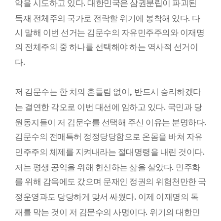
.
악을 시도하고 있다
대한민국은 삼권분립이 파괴된
.
독재 전체주의 국가로 전락할 위기에 봉착해 있다
다
시 말해 이번 선거는 김문수의 자유민주주의와 이재명
의 전체주의 중 하나를 선택해야 하는 역사적 선거이
.
다
,
저 김문수는 한 치의 흔들림 없이
반드시 승리하겠다
.
는 결연한 각오로 이번 대선에 임하고 있다
국민과 당
.
원동지들이 저 김문수를 선택해 주신 이유는 분명하다
김문수의 전매특허 정정당당함으로 온몸을 바쳐 자유
.
민주주의 체제를 지켜내라는 절대명령을 내린 것이다
.
저는 평생 공익을 위해 헌신하는 삶을 살았다
민주화
를 위해 감옥에도 갔으며 문재인 정권의 위험천만한 국
.
정운영과도 당당하게 맞서 싸웠다
이제 이재명의 독
.
재를 막는 것이 저 김문수의 사명이다
위기의 대한민