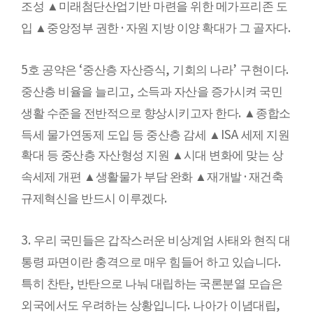
조성
▲
미래첨단산업기반 마련을 위한 메가프리존 도
·
.
입
▲
중앙정부 권한
자원 지방 이양 확대가 그 골자다
5
‘
,
’
.
호 공약은
중산층 자산증식
기회의 나라
구현이다
,
중산층 비율을 늘리고
소득과 자산을 증가시켜 국민
.
생활 수준을 전반적으로 향상시키고자 한다
▲
종합소
ISA
득세 물가연동제 도입 등 중산층 감세
▲
세제 지원
확대 등 중산층 자산형성 지원
▲
시대 변화에 맞는 상
·
속세제 개편
▲
생활물가 부담 완화
▲
재개발
재건축
.
규제혁신을 반드시 이루겠다
3.
우리 국민들은 갑작스러운 비상계엄 사태와 현직 대
.
통령 파면이란 충격으로 매우 힘들어 하고 있습니다
,
특히 찬탄
반탄으로 나눠 대립하는 국론분열 모습은
.
,
외국에서도 우려하는 상황입니다
나아가 이념대립