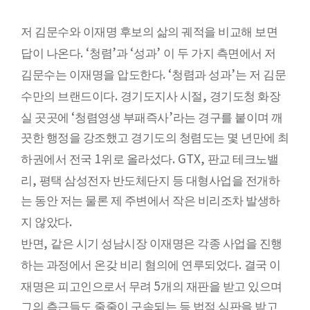
저 김문수와 이재명 후보의 삶의 궤적을 비교해 보면
. ‘
’
‘
’
답이 나온다
청렴
과
성과
이 두 가지 측면에서 저
. ‘
’
김문수는 이재명을 압도한다
청렴과 성과
는 저 김문
.
,
수만의 브랜드이다
경기도지사 시절
경기도청 화장
‘
’
실 곳곳에
청렴영생 부패즉사
라는 경구를 붙이며 깨
끗한 행정을 강조했고 경기도의 청렴도는 몇 년만에 최
1
. GTX,
하권에서 전국
위로 올라섰다
판교 테크노밸
,
리
평택 삼성전자 반도체단지 등 대형사업을 전개하
는 동안 저는 물론 제 주변에서 작은 비리조차 발생하
.
지 않았다
,
반면
같은 시기 성남시장 이재명은 각종 사업을 진행
.
하는 과정에서 온갖 비리 혐의에 연루되었다
결국 이
5
재명은 피고인으로서 무려
개의 재판을 받고 있으며
그의 측근들도 줄줄이 구속되는 등 법적 심판을 받고