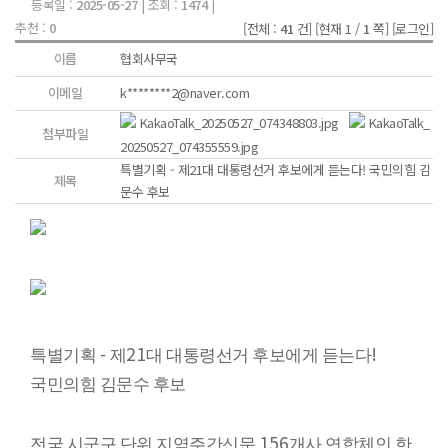
등록일 :
2025-05-27
| 조회 :
1474
|
추천 :
0
[전체 :
41
건]
[현재 1 /
1
쪽]
[로그인]
이름
협회사무국
이메일
k********2@naver.com
KakaoTalk_20250527_074348803.jpg
KakaoTalk_
첨부파일
20250527_074355559.jpg
특별기획 - 제21대 대통령선거 후보에게 듣는다! 국민의힘 김
제목
문수 후보
-
21
!
특별기획
제
대 대통령선거 후보에게 듣는다
국민의힘 김문수 후보
156
전국 시군구 단위 지역주간신문
개사 연합체인 한