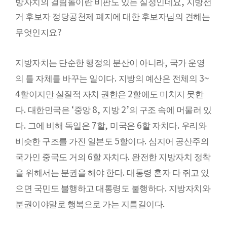
,
방자치의 걸림돌이란 비판도 있는 실정인데요
지방선
거 후보자 정당공천제 폐지에 대한 후보자님의 견해는
?
무엇인지요
,
지방자치는 단순한 행정의 분산이 아니라
국가 운영
.
3~
의 틀 자체를 바꾸는 일이다
지방의 예산은 전체의
4
2
할이지만 실질적 자치 권한은
할에도 미치지 못한
.
‘
8,
2’
다
대한민국은
중앙
지방
의 구조 속에 머물러 있
.
7
,
6
.
다
그에 비해 독일은
할
미국은
할 자치다
우리와
5
.
비슷한 구조를 가진 일본도
할이다
심지어 공산주의
6
.
국가인 중국도 거의
할 자치다
완전한 지방자치 정착
.
을 위해서는 분권을 해야 한다
대통령 혼자 다 쥐고 있
.
으면 국민도 불행하고 대통령도 불행하다
지방자치와
.
분권이야말로 행복으로 가는 지름길이다