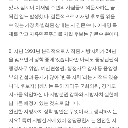
.
있다
심지어 이재명 주변의 사람들이 의문사하는 끔
.
찍한 일도 발생했다
결론적으로 이재명 후보를 꺾을
.
수 있는 가장 차별화된 상대는 저 김문수다
이재명 독
.
재를 막고 자유민주주의를 지킬 후보는 김문수 뿐이다
6.
1991
34
지난
년 본격적으로 시작된 지방자치가
년
을 맞으면서 정착 중에 있습니다만 아직도 중앙집권적
,
,
행정사무 위임
예산편성권
행정사무 감사 등 중앙정
‘
’
부의 간섭과 통제가 많아
반쪽 자치
라는 지적도 있습
.
,
니다
후보자님께서는 특히 지역구 국회의원
경기도
지사를 역임하신 바 지방분권 강화와 지방자치 실현에
.
남다른 애정이 있는 것으로 압니다
완전한 지방자치 정착 방안은 무엇이라고 생각하시는
?
지요
특히 지방선거에 있어 정당공천제는 완전한 지