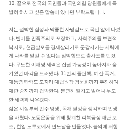
10.
끝으로 전국의 국민들과 국민의힘 당원들에게 특
.
별히 하시고 싶은 말씀이 있다면 부탁드립니다
저는 절박한 심정과 막중한 사명감으로 국민 앞에 나섰
.
,
다
반미를 민족주의로 포장하고
사회주의를 보편적
,
복지로
현금살포를 경제살리기로 둔갑시키는 세력에
게 나라를 맡길 수 없다는 절박함으로 출사표를 던졌
.
다
무도한 이재명 세력은 집권 가능성이 높아지자 숨
. 31
,
,
겨왔던 마각을 드러냈다
번의 줄탄핵
예산 폭거
대통령 탄핵도 모자라 대법원장 청문회까지 추진하며
.
재판 중지까지 겁박한다
분연히 떨치고 일어나 무도
.
한 세력과 싸우겠다
,
젊은 시절부터 민주 영생
독재 필망을 생각하며 인생
.
을 바쳤다
노동운동을 위해 청계천 피복공장 재단 보
,
.
조
한일 도루코에서 면도날을 만들었다
불의에 저항