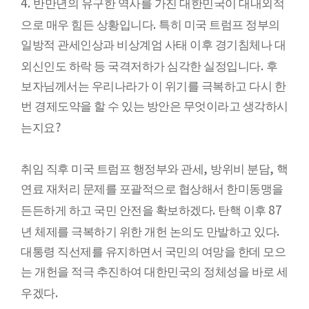
4.
반만년의 유구한 역사를 가진 대한민국이 대내외적
.
으로 매우 힘든 상황입니다
특히 미국 트럼프 정부의
일방적 관세인상과 비상계엄 사태 이후 경기침체나 대
.
외신인도 하락 등 국격저하가 심각한 실정입니다
후
보자님께서는 우리나라가 이 위기를 극복하고 다시 한
번 경제도약을 할 수 있는 방안은 무엇이라고 생각하시
?
는지요
,
,
취임 직후 미국 트럼프 행정부와 관세
방위비 분담
핵
연료 재처리 문제를 포괄적으로 협상해서 한미동맹을
.
87
든든하게 하고 국민 안전을 확보하겠다
탄핵 이후
.
년 체제를 극복하기 위한 개헌 논의도 만발하고 있다
대통령 직선제를 유지하면서 국민의 여망을 한데 모으
는 개헌을 적극 추진하여 대한민국의 정체성을 바로 세
.
우겠다