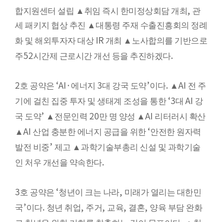
,
합지원센터 설립
▲
취임 즉시 한미정상회담 개최
관
세 패키지 협상 추진
▲
대통령 주재 수출진흥회의 정례
IR
화 및 해외투자자 대상
개최
▲
노사합의를 기반으로
52
.
주
시간제 근로시간 개선 등을 추진하겠다
2
‘AI·
3
’
.
AI
호 공약은
에너지
대 강국 도약
이다
▲
전 주
‘3
AI
기에 걸친 집중 투자 및 생태계 조성을 통한
대
강
’
20
AI
국 도약
▲
전문인력
만 명 양성
▲
리터러시 확산
AI
‘
▲
산업 충분한 에너지 공급을 위한
안전한 원자력
’
발전 비중
제고
▲
과학기술부총리 신설 및 과학기술
.
인 처우 개선을 약속한다
3
‘
,
호 공약은
청년이 크는 나라
미래가 열리는 대한민
’
.
,
,
,
,
국
이다
청년 취업
주거
교육
결혼
양육 부담 완화