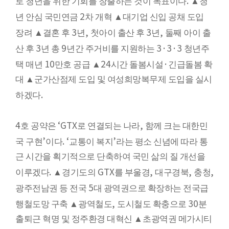
.
로 청년을 위한 기회를 창출하는 것이 목표이다
▲
청
2
년 안심 국민연금
차 개혁
▲
대기업 신입 공채 도입
3
,
3
,
장려
▲
결혼 후
년
첫아이 출산 후
년
둘째 아이 출
3
9
3·3·3
산 후
년 총
년간 주거비를 지원하는
청년주
10
24
·
택 매년
만호 공급
▲
시간 돌봄시설
긴급돌봄 확
대
▲
군가산점제 도입 및 여성희망복무제 도입을 실시
.
하겠다
4
‘GTX
,
호 공약은
로 연결되는 나라
함께 크는 대한민
’
. ‘
’
국 구현
이다
교통이 복지
라는 평소 신념에 따라 통
근 시간을 획기적으로 단축하여 국민 삶의 질 개선을
.
GTX
,
,
,
이루겠다
▲
경기도의
를 부울경
대구경북
충청
5
광주전남권 등 전국
대 광역권으로 확장하는 전국급
,
30
행철도망 구축
▲
광역철도
도시철도 확충으로
분
출퇴근 혁명 및 정주환경 대혁신
▲
초광역권 메가시티