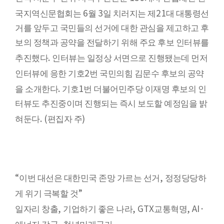
6
3
21
국지역신문협회는
월
일 치러지는 제
대 대통령선
거를 앞두고 국민들의 선거에 대한 관심을 제고하고 후
보의 정책과 공약을 전달하기 위해 주요 후보 인터뷰를
.
추진했다
인터뷰는 일정상 서면으로 진행됐는데 먼저
2
인터뷰에 응한 기호
번 국민의힘 김문수 후보의 공약
.
1
을 소개한다
기호
번 더불어민주당 이재명 후보의 인
터뷰도 추진중이며 진행되는 즉시 보도할 예정임을 밝
. (
)
혀둔다
편집자 주
“
,
이번 대선은 대한민국 존망 가르는 선거
정정당당하
”
게 위기 극복할 것
,
, GTX
, AI·
일자리 창출
기업하기 좋은 나라
교통혁명
,