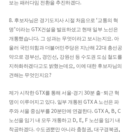
.
보는 패러다임 전환을 추진하겠다
8.
‘
후보자님은 경기도지사 시절 처음으로
교통의 혁
’
GTX
명
이라는
건설을 발표하셨고 현재 일부 노선은
.
.
개통했습니다
그 성과는 무엇이라고 보시는지요
아
22
울러 국민의힘과 더불어민주당은 지난해
대 총선공
,
,
약으로 경부선
경인선
강원선 등 수도권 도심 철도를
,
지하화하겠다고도 밝혔는데요
이에 대한 후보자님의
?
견해는 무엇인지요
GTX
-
30
·
제가 시작한
를 통해 서울
경기
분 출
퇴근 혁
.
GTX A
명이 이루어지고 있다
일부 개통된
노선은 파
20
. GTX A, B, C
주와 서울 중심부를
분만에 연결한다
D, E, F
노선을 임기 내 모두 개통하고
노선을 임기 내
.
,
,
착공하겠다
수도권뿐만 아니라 충청권
대구경북권