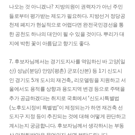
?
나오는 것 아니겠나
지방의원이 권력자가 아닌 주민
.
들로부터 평가받는 제도가 필요하다
지방선거 정당공
천제 폐지가 현실적으로 어렵다면 완전국민경선을 통
.
한 공천도 하나의 대안이 될 수 있을 것이다
뿌리가 대
.
지에 박힌 꽃이 아름답고 향기도 좋다
7.
(
후보자님께서는 경기도지사를 역임하신 바 고양
일
)
(
)
(
)
(
)
1
산
성남
분당
안양
평촌
군포
산본
등
기 신도시
5
,
인 경기도
개 도시의 재건축
리모델링을 지원하고 서
울에서도 용적률 상향과 용도지역 변경 등으로 주택을
‘
추가 공급하겠다는 취지로 국회에서
신도시특별법
(
’
노후도시정비 특별법
이 제정되는가 하면 재건축 선
도지구 지정 등이 추진되는 것에 대해 어떻게 판단하고
.
계시는지 궁금합니다
후보자님께서 생각하시는 부동
.