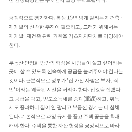
산 안정화방안은 무엇인지 설명 부탁드립니다
.
15
·
긍정적으로 평가한다
통상
년 넘게 걸리는 재건축
,
재개발의 신속한 추진이 필요하고
그러기 위해서는
·
재개발
재건축 관련 권한을 기초자치단체로 이양해야
.
한다
부동산 안정화 방안의 핵심은 사람들이 살고 싶어하는
곳에 살 수 있도록 신속하게 공급을 늘려주어야 한다는
.
‘
,
것이다
근본적으로 정부가
집 가진 사람은 부자
죄
’
.
인
이라는 왜곡된 시선을 버려야 한다
집값을 잡겠다
,
(
)
,
고 공급을 막고
양도소득세를 중과
重課
하고
취득
세도 중과하니 집이 안 팔리고 부동산 경기는 더 침체
.
된다
기본적으로 과잉 규제를 풀고 주택 공급을 확대
.
해야 한다
주택을 통한 자산 형성을 긍정적으로 바라