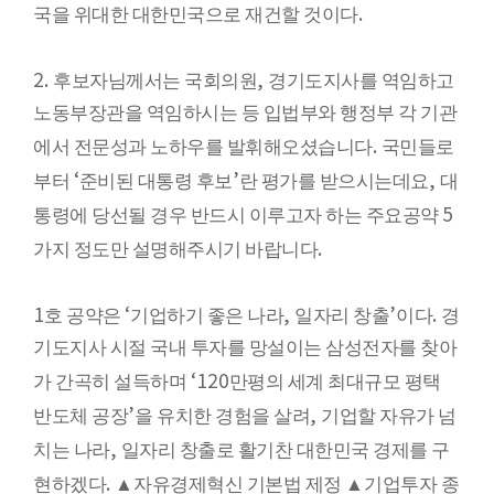
.
국을 위대한 대한민국으로 재건할 것이다
2.
,
후보자님께서는 국회의원
경기도지사를 역임하고
노동부장관을 역임하시는 등 입법부와 행정부 각 기관
.
에서 전문성과 노하우를 발휘해오셨습니다
국민들로
‘
’
,
부터
준비된 대통령 후보
란 평가를 받으시는데요
대
5
통령에 당선될 경우 반드시 이루고자 하는 주요공약
.
가지 정도만 설명해주시기 바랍니다
1
‘
,
’
.
호 공약은
기업하기 좋은 나라
일자리 창출
이다
경
기도지사 시절 국내 투자를 망설이는 삼성전자를 찾아
‘120
가 간곡히 설득하며
만평의 세계 최대규모 평택
’
,
반도체 공장
을 유치한 경험을 살려
기업할 자유가 넘
,
치는 나라
일자리 창출로 활기찬 대한민국 경제를 구
.
현하겠다
▲
자유경제혁신 기본법 제정
▲
기업투자 종