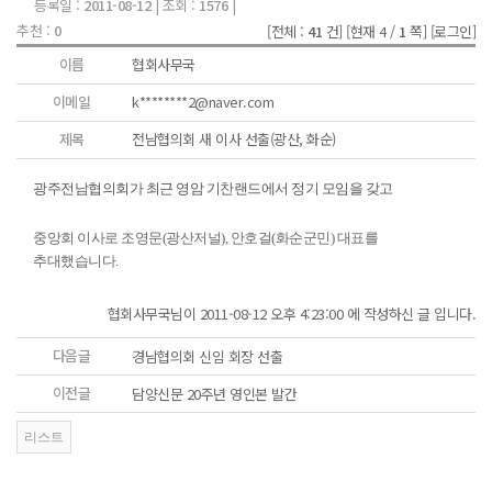
등록일 :
2011-08-12
| 조회 :
1576
|
추천 :
0
[전체 :
41
건]
[현재 4 /
1
쪽]
[로그인]
이름
협회사무국
이메일
k********2@naver.com
제목
전남협의회 새 이사 선출(광산, 화순)
광주전남협의회가 최근 영암 기찬랜드에서 정기 모임을 갖고
중앙회 이사로 조영문(광산저널), 안호걸(화순군민) 대표를
추대했습니다.
협회사무국님이 2011-08-12 오후 4:23:00 에 작성하신 글 입니다.
다음글
경남협의회 신임 회장 선출
이전글
담양신문 20주년 영인본 발간