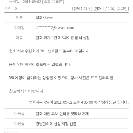
등록일 :
2011-09-02
| 조회 :
1647
|
추천 :
0
[전체 :
41
건]
[현재 4 /
1
쪽]
[로그인]
이름
협회사무국
이메일
k********2@naver.com
제목
협회 하계수련회 5백여명 참석 성황
협회 하계수련회가 2011년 8월 19일부터 20일까지
용인 양지파인리조트에서 열렸습니다.
5백여명이 참여하는 성황을 이뤘으며, 행사 사진은 포토 갤러리를
참고하시기 바랍니다.
협회사무국님이 2011-09-02 오후 4:35:00 에 작성하신 글 입니다.
다음글
협회 대권 후보 인터뷰 잇따라 게재
이전글
경남협의회 신임 회장 선출