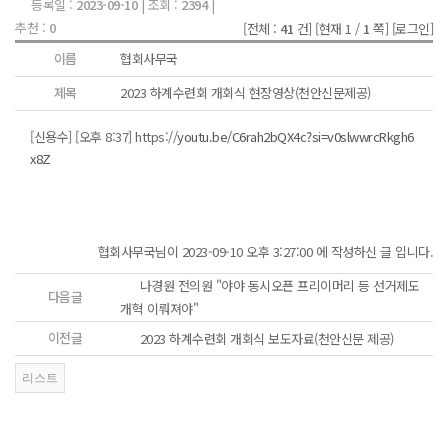
등록일 :
2023-09-10
| 조회 :
2394
|
추천 :
0
[전체 :
41
건]
[현재 1 /
1
쪽]
[로그인]
이름
협회사무국
제목
2023 하계수련회 개회식 현장영상(천안신문제공)
[신용수] [오후 8:37] https://
youtu.be/C6rah2bQX4c?si=v0slwwrcRkgh6
x8Z
협회사무국님이 2023-09-10 오후 3:27:00 에 작성하신 글 입니다.
나경원 전의원 "야야 동시오픈 프리이머리 등 선거제도
다음글
개혁 이뤄져야"
이전글
2023 하계수련회 개회식 보도자료(천안신문 제공)