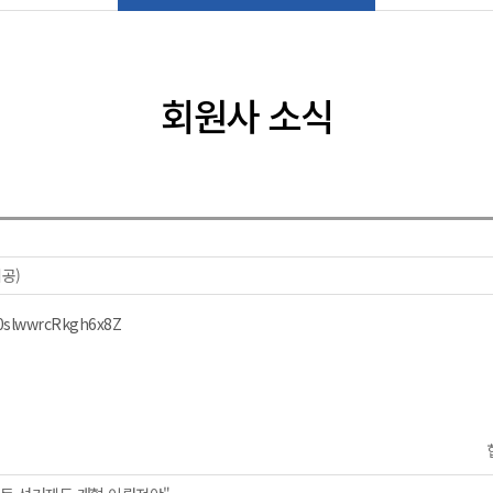
회원사 소식
공)
v0slwwrcRkgh6x8Z