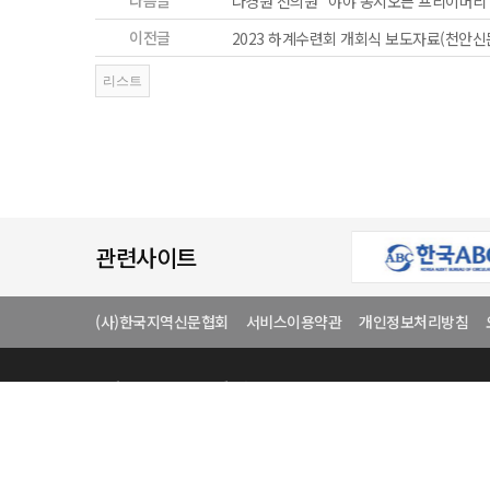
다음글
나경원 전의원 "야야 동시오픈 프리이머리
이전글
2023 하계수련회 개회식 보도자료(천안신
관련사이트
(사)한국지역신문협회
서비스이용약관
개인정보처리방침
상호
(사)한국지역신문협
전화번호
02-446-4864
중앙회 사무실 :
서울특별시 광
COPYRIGHT(C) 1991 (사)