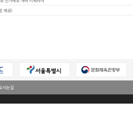
 등 선거제도 개혁 이뤄져야"
문 제공)
오시는길
회
대표
이원주
사업자등록번호
303-82-06272
팩스번호
02-2294-7321
E-mail
klnews8582@naver.com
진구 용마산로 128,원방빌딩 501호
한국지역신문협회. All Rights Reserved.