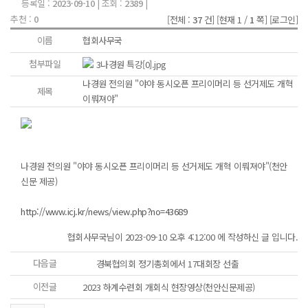
등록일 :
2023-09-10
| 조회 :
2389
|
추천 :
0
[전체 :
37
건]
[현재 1 /
1
쪽]
[로그인]
이름
협회사무국
첨부파일
3나경원 특강[0].jpg
나경원 전의원 "야야 동시오픈 프리이머리 등 선거제도 개혁
제목
이뤄져야"
나경원 전의원 "야야 동시오픈 프리이머리 등 선거제도 개혁 이뤄져야"(천안
신문 제공)
http://www.icj.kr/news/view.php?no=43689
협회사무국님이 2023-09-10 오후 4:12:00 에 작성하신 글 입니다.
다음글
경북협의회 정기총회에서 17대회장 선출
이전글
2023 하계수련회 개회식 현장영상(천안신문제공)