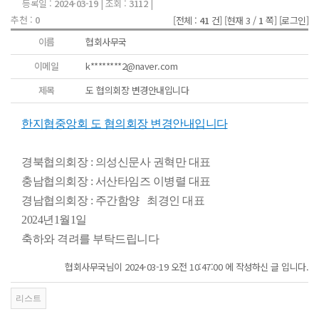
등록일 :
2024-03-19
| 조회 :
3112
|
추천 :
0
[전체 :
41
건]
[현재 3 /
1
쪽]
[로그인]
이름
협회사무국
이메일
k********2@naver.com
제목
도 협의회장 변경안내입니다
한지협중앙회 도 협의회장 변경안내입니다
경북협의회장 : 의성신문사 권혁만 대표
충남협의회장 : 서산타임즈 이병렬 대표
경남협의회장 : 주간함양 최경인 대표
2024년1월1일
축하와 격려를 부탁드립니다
협회사무국님이 2024-03-19 오전 10:47:00 에 작성하신 글 입니다.