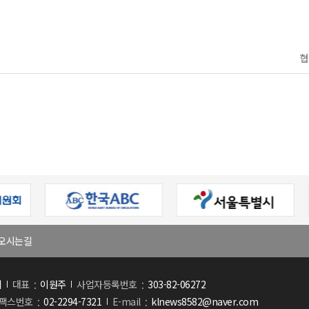
협
오시는길
회
대표
이원주
사업자등록번호
303-82-06272
팩스번호
02-2294-7321
E-mail
klnews8582@naver.com