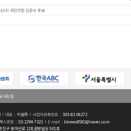
듣는다! 국민의힘 김문수 후보
오시는길
회
대표
이원주
사업자등록번호
303-82-06272
팩스번호
02-2294-7321
E-mail
klnews8582@naver.com
진구 용마산로 128,원방빌딩 501호