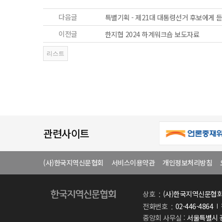
다음글
특별기획 - 제21대 대통령선거 후보에게 
이전글
한지협 2024 하계워크숍 보도자료
관련사이트
(사)한국지역신문협회
서비스이용약관
개인정보처리방침
상호
(사)한국지역신문협
전화번호
02-446-4864
중앙회 사무실 :
서울특별시 광