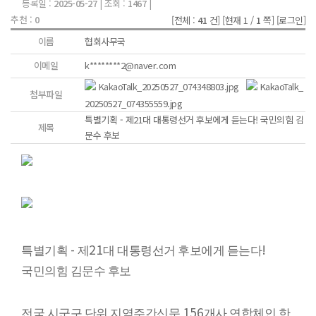
등록일 :
2025-05-27
| 조회 :
1467
|
추천 :
0
[전체 :
41
건]
[현재 1 /
1
쪽]
[로그인]
이름
협회사무국
이메일
k********2@naver.com
KakaoTalk_20250527_074348803.jpg
KakaoTalk_
첨부파일
20250527_074355559.jpg
특별기획 - 제21대 대통령선거 후보에게 듣는다! 국민의힘 김
제목
문수 후보
-
21
!
특별기획
제
대 대통령선거 후보에게 듣는다
국민의힘 김문수 후보
156
전국 시군구 단위 지역주간신문
개사 연합체인 한