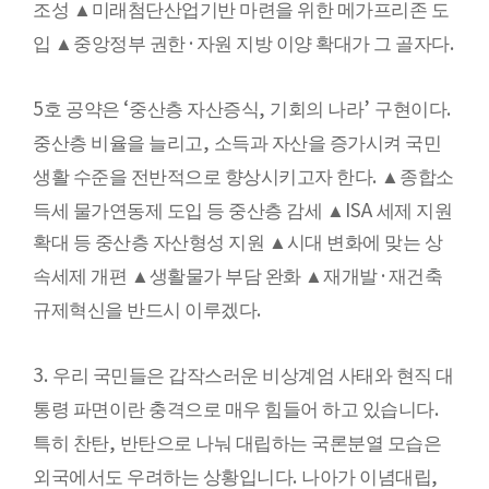
조성
▲
미래첨단산업기반 마련을 위한 메가프리존 도
·
.
입
▲
중앙정부 권한
자원 지방 이양 확대가 그 골자다
5
‘
,
’
.
호 공약은
중산층 자산증식
기회의 나라
구현이다
,
중산층 비율을 늘리고
소득과 자산을 증가시켜 국민
.
생활 수준을 전반적으로 향상시키고자 한다
▲
종합소
ISA
득세 물가연동제 도입 등 중산층 감세
▲
세제 지원
확대 등 중산층 자산형성 지원
▲
시대 변화에 맞는 상
·
속세제 개편
▲
생활물가 부담 완화
▲
재개발
재건축
.
규제혁신을 반드시 이루겠다
3.
우리 국민들은 갑작스러운 비상계엄 사태와 현직 대
.
통령 파면이란 충격으로 매우 힘들어 하고 있습니다
,
특히 찬탄
반탄으로 나눠 대립하는 국론분열 모습은
.
,
외국에서도 우려하는 상황입니다
나아가 이념대립