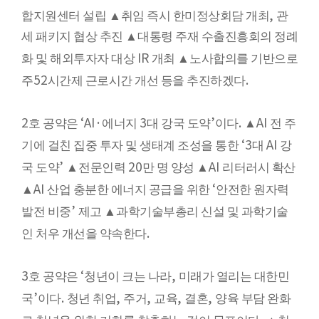
,
합지원센터 설립
▲
취임 즉시 한미정상회담 개최
관
세 패키지 협상 추진
▲
대통령 주재 수출진흥회의 정례
IR
화 및 해외투자자 대상
개최
▲
노사합의를 기반으로
52
.
주
시간제 근로시간 개선 등을 추진하겠다
2
‘AI·
3
’
.
AI
호 공약은
에너지
대 강국 도약
이다
▲
전 주
‘3
AI
기에 걸친 집중 투자 및 생태계 조성을 통한
대
강
’
20
AI
국 도약
▲
전문인력
만 명 양성
▲
리터러시 확산
AI
‘
▲
산업 충분한 에너지 공급을 위한
안전한 원자력
’
발전 비중
제고
▲
과학기술부총리 신설 및 과학기술
.
인 처우 개선을 약속한다
3
‘
,
호 공약은
청년이 크는 나라
미래가 열리는 대한민
’
.
,
,
,
,
국
이다
청년 취업
주거
교육
결혼
양육 부담 완화