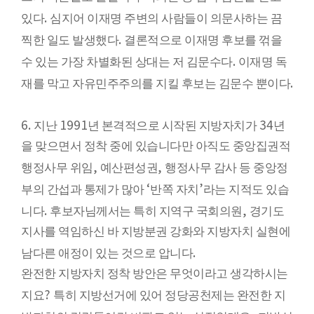
.
있다
심지어 이재명 주변의 사람들이 의문사하는 끔
.
찍한 일도 발생했다
결론적으로 이재명 후보를 꺾을
.
수 있는 가장 차별화된 상대는 저 김문수다
이재명 독
.
재를 막고 자유민주주의를 지킬 후보는 김문수 뿐이다
6.
1991
34
지난
년 본격적으로 시작된 지방자치가
년
을 맞으면서 정착 중에 있습니다만 아직도 중앙집권적
,
,
행정사무 위임
예산편성권
행정사무 감사 등 중앙정
‘
’
부의 간섭과 통제가 많아
반쪽 자치
라는 지적도 있습
.
,
니다
후보자님께서는 특히 지역구 국회의원
경기도
지사를 역임하신 바 지방분권 강화와 지방자치 실현에
.
남다른 애정이 있는 것으로 압니다
완전한 지방자치 정착 방안은 무엇이라고 생각하시는
?
지요
특히 지방선거에 있어 정당공천제는 완전한 지