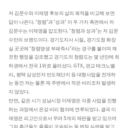
저 김문수와 이재명 후보의 삶의 궤적을 비교해 보면
. ‘
’
‘
’
답이 나온다
청렴
과
성과
이 두 가지 측면에서 저
. ‘
’
김문수는 이재명을 압도한다
청렴과 성과
는 저 김문
.
,
수만의 브랜드이다
경기도지사 시절
경기도청 화장
‘
’
실 곳곳에
청렴영생 부패즉사
라는 경구를 붙이며 깨
끗한 행정을 강조했고 경기도의 청렴도는 몇 년만에 최
1
. GTX,
하권에서 전국
위로 올라섰다
판교 테크노밸
,
리
평택 삼성전자 반도체단지 등 대형사업을 전개하
는 동안 저는 물론 제 주변에서 작은 비리조차 발생하
.
지 않았다
,
반면
같은 시기 성남시장 이재명은 각종 사업을 진행
.
하는 과정에서 온갖 비리 혐의에 연루되었다
결국 이
5
재명은 피고인으로서 무려
개의 재판을 받고 있으며
그의 측근들도 줄줄이 구속되는 등 법적 심판을 받고