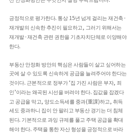
산 안정화방안은 무엇인지 설명 부탁드립니다
.
15
·
긍정적으로 평가한다
통상
년 넘게 걸리는 재건축
,
재개발의 신속한 추진이 필요하고
그러기 위해서는
·
재개발
재건축 관련 권한을 기초자치단체로 이양해야
.
한다
부동산 안정화 방안의 핵심은 사람들이 살고 싶어하는
곳에 살 수 있도록 신속하게 공급을 늘려주어야 한다는
.
‘
,
것이다
근본적으로 정부가
집 가진 사람은 부자
죄
’
.
인
이라는 왜곡된 시선을 버려야 한다
집값을 잡겠다
,
(
)
,
고 공급을 막고
양도소득세를 중과
重課
하고
취득
세도 중과하니 집이 안 팔리고 부동산 경기는 더 침체
.
된다
기본적으로 과잉 규제를 풀고 주택 공급을 확대
.
해야 한다
주택을 통한 자산 형성을 긍정적으로 바라