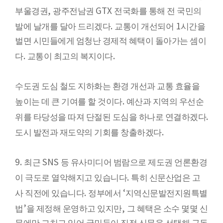
,
GTX
부울경권
광주전남권
전국화를 통해 전 국민의
.
1
발에 날개를 달아 드리겠다
교통이 개선되어
시간을
벌면 시민들에게 엄청난 경제적 혜택이 돌아가는 셈이
.
.
다
교통이 최고의 복지이다
수도권 도심 철도 지하화는 환경 개선과 교통 효율을
.
높이는 데 큰 기여를 할 것이다
예산과 지역의 우선순
.
위를 타당성을 따져 단절된 도심을 하나로 연결하겠다
.
도시 발전과 재도약의 기회를 창출하겠다
9.
SNS
최근
등 유사미디어 범람으로 제도권 언론환경
.
이 극도로 열악해지고 있습니다
특히 신문산업은 고
.
‘
사 직전에 있습니다
정부에서
지역신문발전지원특별
’
,
법
을 제정해 운영하고 있지만
그 혜택은 소수 몇몇 신