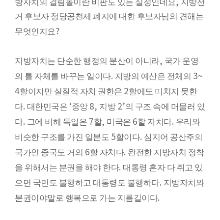
,
방자치의 걸림돌이란 비판도 있는 실정인데요
지방선
거 후보자 정당공천제 폐지에 대한 후보자님의 견해는
?
무엇인지요
,
지방자치는 단순한 행정의 분산이 아니라
국가 운영
.
3~
의 틀 자체를 바꾸는 일이다
지방의 예산은 전체의
4
2
할이지만 실질적 자치 권한은
할에도 미치지 못한
.
‘
8,
2’
다
대한민국은
중앙
지방
의 구조 속에 머물러 있
.
7
,
6
.
다
그에 비해 독일은
할
미국은
할 자치다
우리와
5
.
비슷한 구조를 가진 일본도
할이다
심지어 공산주의
6
.
국가인 중국도 거의
할 자치다
완전한 지방자치 정착
.
을 위해서는 분권을 해야 한다
대통령 혼자 다 쥐고 있
.
으면 국민도 불행하고 대통령도 불행하다
지방자치와
.
분권이야말로 행복으로 가는 지름길이다