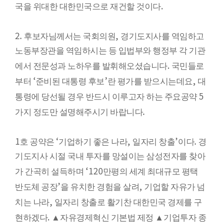
.
국을 위대한 대한민국으로 재건할 것이다
2.
,
후보자님께서는 국회의원
경기도지사를 역임하고
노동부장관을 역임하시는 등 입법부와 행정부 각 기관
.
에서 전문성과 노하우를 발휘해오셨습니다
국민들로
‘
’
,
부터
준비된 대통령 후보
란 평가를 받으시는데요
대
5
통령에 당선될 경우 반드시 이루고자 하는 주요공약
.
가지 정도만 설명해주시기 바랍니다
1
‘
,
’
.
호 공약은
기업하기 좋은 나라
일자리 창출
이다
경
기도지사 시절 국내 투자를 망설이는 삼성전자를 찾아
‘120
가 간곡히 설득하며
만평의 세계 최대규모 평택
’
,
반도체 공장
을 유치한 경험을 살려
기업할 자유가 넘
,
치는 나라
일자리 창출로 활기찬 대한민국 경제를 구
.
현하겠다
▲
자유경제혁신 기본법 제정
▲
기업투자 종