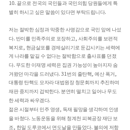
10.
끝으로 전국의 국민들과 국민의힘 당원들에게 특
.
별히 하시고 싶은 말씀이 있다면 부탁드립니다
저는 절박한 심정과 막중한 사명감으로 국민 앞에 나섰
.
,
다
반미를 민족주의로 포장하고
사회주의를 보편적
,
복지로
현금살포를 경제살리기로 둔갑시키는 세력에
게 나라를 맡길 수 없다는 절박함으로 출사표를 던졌
.
다
무도한 이재명 세력은 집권 가능성이 높아지자 숨
. 31
,
,
겨왔던 마각을 드러냈다
번의 줄탄핵
예산 폭거
대통령 탄핵도 모자라 대법원장 청문회까지 추진하며
.
재판 중지까지 겁박한다
분연히 떨치고 일어나 무도
.
한 세력과 싸우겠다
,
젊은 시절부터 민주 영생
독재 필망을 생각하며 인생
.
을 바쳤다
노동운동을 위해 청계천 피복공장 재단 보
,
.
조
한일 도루코에서 면도날을 만들었다
불의에 저항