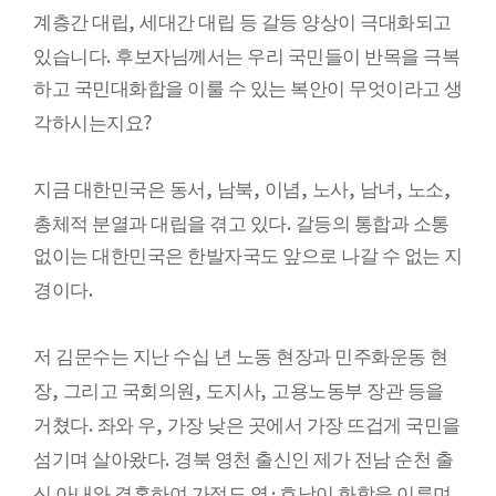
,
계층간 대립
세대간 대립 등 갈등 양상이 극대화되고
.
있습니다
후보자님께서는 우리 국민들이 반목을 극복
하고 국민대화합을 이룰 수 있는 복안이 무엇이라고 생
?
각하시는지요
,
,
,
,
,
,
지금 대한민국은 동서
남북
이념
노사
남녀
노소
.
총체적 분열과 대립을 겪고 있다
갈등의 통합과 소통
없이는 대한민국은 한발자국도 앞으로 나갈 수 없는 지
.
경이다
저 김문수는 지난 수십 년 노동 현장과 민주화운동 현
,
,
,
장
그리고 국회의원
도지사
고용노동부 장관 등을
.
,
거쳤다
좌와 우
가장 낮은 곳에서 가장 뜨겁게 국민을
.
섬기며 살아왔다
경북 영천 출신인 제가 전남 순천 출
·
신 아내와 결혼하여 가정도 영
호남이 화합을 이루며