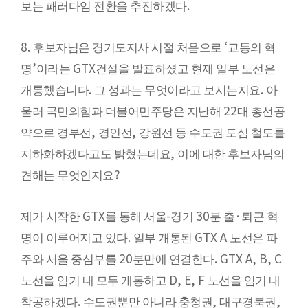
.
보는 패러다임 전환을 추진하겠다
8.
‘
후보자님은 경기도지사 시절 처음으로
교통의 혁
’
GTX
명
이라는
건설을 발표하셨고 현재 일부 노선은
.
.
개통했습니다
그 성과는 무엇이라고 보시는지요
아
22
울러 국민의힘과 더불어민주당은 지난해
대 총선공
,
,
약으로 경부선
경인선
강원선 등 수도권 도심 철도를
,
지하화하겠다고도 밝혔는데요
이에 대한 후보자님의
?
견해는 무엇인지요
GTX
-
30
·
제가 시작한
를 통해 서울
경기
분 출
퇴근 혁
.
GTX A
명이 이루어지고 있다
일부 개통된
노선은 파
20
. GTX A, B, C
주와 서울 중심부를
분만에 연결한다
D, E, F
노선을 임기 내 모두 개통하고
노선을 임기 내
.
,
,
착공하겠다
수도권뿐만 아니라 충청권
대구경북권