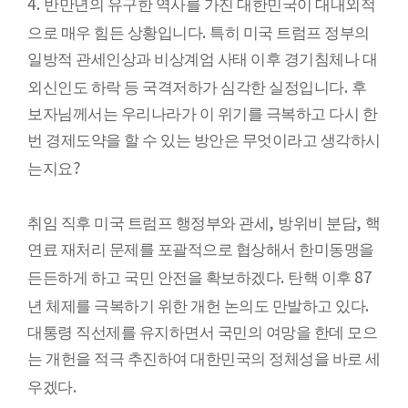
4.
반만년의 유구한 역사를 가진 대한민국이 대내외적
.
으로 매우 힘든 상황입니다
특히 미국 트럼프 정부의
일방적 관세인상과 비상계엄 사태 이후 경기침체나 대
.
외신인도 하락 등 국격저하가 심각한 실정입니다
후
보자님께서는 우리나라가 이 위기를 극복하고 다시 한
번 경제도약을 할 수 있는 방안은 무엇이라고 생각하시
?
는지요
,
,
취임 직후 미국 트럼프 행정부와 관세
방위비 분담
핵
연료 재처리 문제를 포괄적으로 협상해서 한미동맹을
.
87
든든하게 하고 국민 안전을 확보하겠다
탄핵 이후
.
년 체제를 극복하기 위한 개헌 논의도 만발하고 있다
대통령 직선제를 유지하면서 국민의 여망을 한데 모으
는 개헌을 적극 추진하여 대한민국의 정체성을 바로 세
.
우겠다