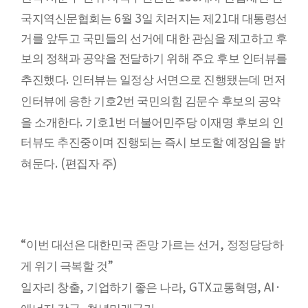
6
3
21
국지역신문협회는
월
일 치러지는 제
대 대통령선
거를 앞두고 국민들의 선거에 대한 관심을 제고하고 후
보의 정책과 공약을 전달하기 위해 주요 후보 인터뷰를
.
추진했다
인터뷰는 일정상 서면으로 진행됐는데 먼저
2
인터뷰에 응한 기호
번 국민의힘 김문수 후보의 공약
.
1
을 소개한다
기호
번 더불어민주당 이재명 후보의 인
터뷰도 추진중이며 진행되는 즉시 보도할 예정임을 밝
. (
)
혀둔다
편집자 주
“
,
이번 대선은 대한민국 존망 가르는 선거
정정당당하
”
게 위기 극복할 것
,
, GTX
, AI·
일자리 창출
기업하기 좋은 나라
교통혁명
,