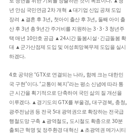
.
로 청년을 위한 기회를 창출하는 것이 목표이다
▲
청
2
년 안심 국민연금
차 개혁
▲
대기업 신입 공채 도입
3
,
3
,
장려
▲
결혼 후
년
첫아이 출산 후
년
둘째 아이 출
3
9
3·3·3
산 후
년 총
년간 주거비를 지원하는
청년주
10
24
·
택 매년
만호 공급
▲
시간 돌봄시설
긴급돌봄 확
대
▲
군가산점제 도입 및 여성희망복무제 도입을 실시
.
하겠다
4
‘GTX
,
호 공약은
로 연결되는 나라
함께 크는 대한민
’
. ‘
’
국 구현
이다
교통이 복지
라는 평소 신념에 따라 통
근 시간을 획기적으로 단축하여 국민 삶의 질 개선을
.
GTX
,
,
,
이루겠다
▲
경기도의
를 부울경
대구경북
충청
5
광주전남권 등 전국
대 광역권으로 확장하는 전국급
,
30
행철도망 구축
▲
광역철도
도시철도 확충으로
분
출퇴근 혁명 및 정주환경 대혁신
▲
초광역권 메가시티