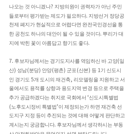
?
나오는 것 아니겠나
지방의원이 권력자가 아닌 주민
.
들로부터 평가받는 제도가 필요하다
지방선거 정당공
천제 폐지가 현실적으로 어렵다면 완전국민경선을 통
.
한 공천도 하나의 대안이 될 수 있을 것이다
뿌리가 대
.
지에 박힌 꽃이 아름답고 향기도 좋다
7.
(
후보자님께서는 경기도지사를 역임하신 바 고양
일
)
(
)
(
)
(
)
1
산
성남
분당
안양
평촌
군포
산본
등
기 신도시
5
,
인 경기도
개 도시의 재건축
리모델링을 지원하고 서
울에서도 용적률 상향과 용도지역 변경 등으로 주택을
‘
추가 공급하겠다는 취지로 국회에서
신도시특별법
(
’
노후도시정비 특별법
이 제정되는가 하면 재건축 선
도지구 지정 등이 추진되는 것에 대해 어떻게 판단하고
.
계시는지 궁금합니다
후보자님께서 생각하시는 부동
.