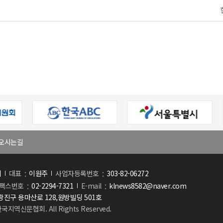
오시는길
회
대표
이원주
사업자등록번호
303-82-06272
팩스번호
02-2294-7321
E-mail
klnews8582@naver.com
진구 용마산로 128,원방빌딩 501호
한국지역신문협회. All Rights Reserved.