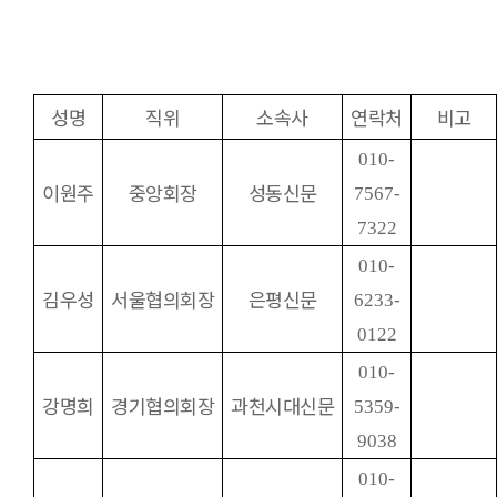
성명
직위
소속사
연락처
비고
010-
이원주
중앙회장
성동신문
7567-
7322
010-
김우성
서울협의회장
은평신문
6233-
0122
010-
강명희
경기협의회장
과천시대신문
5359-
9038
010-