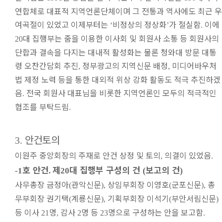
연합체로 대표적 지역언론단체이며 그 전통과 역사에도 최근 우
여곡절이 있었고 이제부터는
비정상의 정상화
가 절실함
이에
‘
’
.
대 집행부는 줌을 이용한 이사회 및 회원사 소통 등 회원사의
20
단합과 결속을 다지는 대내적 활성화는 물론 청와대 방문 대통
령 오찬간담회 추진
정부광고의 지역신문 배정
미디어바우처
,
,
법 제정 노력 등을 통한 대외적 위상 강화 활동도 적극 추진하겠
음
전국 회원사 대표님을 비롯한 지역언론인 모두의 적극적인
.
협조를 부탁드림
.
안건토의
3.
이원주 중앙회장의 주재로 안건 상정 및 토의
의결이 있었음
,
.
호 안건
제
대 집행부 구성의 건
보고의 건
-1
.
20
(
)
사무총장 금정아
관악신문
상임부회장 이영호
군포신문
총
(
),
(
),
무부회장 권기택
계룡신문
기획부회장 이석기
부안서림신문
(
),
(
)
등 이사
명
감사
명 등
명으로 구성하는 안을 보고함
21
,
2
23
.