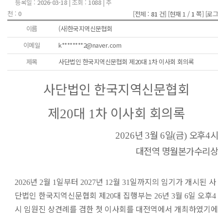
등록일 :
2026-03-18
| 조회 :
1088
| 추
천 :
0
[전체 :
81
건]
[현재 1 /
1
쪽]
[로그
이름
(사)한국지역신문협회
이메일
k********2@naver.com
제목
사단법인 한국지역신문협회 제20대 1차 이사회 회의록
사단법인 한국지역신문협회
제
대
차 이사회 회의록
20
1
년
월
일
금
오후
시
2026
3
6
(
)
4
대전역 명월본가수리상
년
월
일부터
년
월
일까지의 임기가 개시된 사
2026
2
1
2027
12
31
단법인 한국지역신문협회 제
대 집행부는
년
월
일 오후
20
26
3
6
4
시 임원진 상견례를 겸한 첫 이사회를 대전역에서 개최하였기에