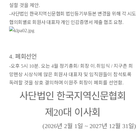
설할 것을 제안
.
사단법인 한국지역신문협회 법인등기부등본 변경을 위해 각 시도
-
협의회별로 회원사 대표자 개인 인감증명서 제출 협조 요청
.
폐회선언
4.
오후
시
분
오는
월 정기총회
회장 이
취임식
지구촌 희
-
5
10
.
4
/
.
/
망펜상 시상식에 많은 회원사 대표자 및 임직원들이 참석토록
독려할 것을 상호 결의하며 이원주 회장이 폐회를 선언함
.
사단법인 한국지역신문협회
제
대 이사회
20
년
월
일
년
월
일
(2026
2
1
~ 2027
12
31
)