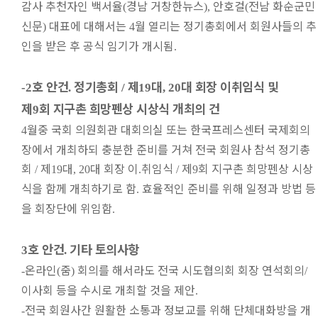
감사 추천자인 백서율
경남 거창한뉴스
안호걸
전남 화순군민
(
),
(
신문
대표에 대해서는
월 열리는 정기총회에서 회원사들의 추
)
4
인을 받은 후 공식 임기가 개시됨
.
호 안건
정기총회
제
대
대 회장 이취임식 및
-2
.
/
19
, 20
제
회 지구촌 희망펜상 시상식 개최의 건
9
월중 국회 의원회관 대회의실 또는 한국프레스센터 국제회의
4
장에서 개최하되 충분한 준비를 거쳐 전국 회원사 참석 정기총
회
제
대
대 회장 이
취임식
제
회 지구촌 희망펜상 시상
/
19
, 20
.
/
9
식을 함께 개최하기로 함
효율적인 준비를 위해 일정과 방법 등
.
을 회장단에 위임함
.
호 안건
기타 토의사항
3
.
온라인
줌
회의를 해서라도 전국 시도협의회 회장 연석회의
-
(
)
/
이사회 등을 수시로 개최할 것을 제안
.
전국 회원사간 원활한 소통과 정보교를 위해 단체대화방을 개
-