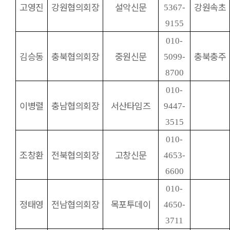
고영진
강원협의회장
설악신문
강원속초
5367-
9155
010-
김승동
충북협의회장
중원신문
충북충주
5099-
8700
010-
이병렬
충남협의회장
서산타임즈
9447-
3515
010-
조창환
전북협의회장
고창신문
4653-
6600
010-
정태영
전남협의회장
목포투데이
4650-
3711