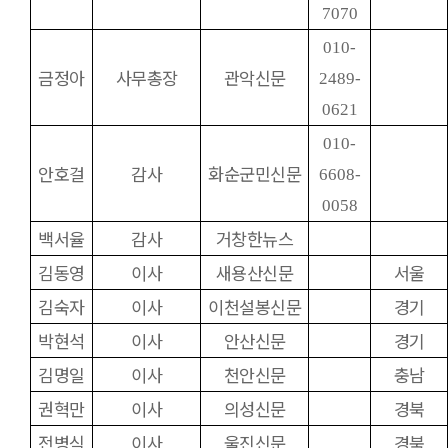
7070
010-
금정아
사무총장
관악신문
2489-
0621
010-
안호걸
감사
화순군민신문
6608-
0058
백서율
감사
거창한뉴스
김동영
이사
새용산신문
서울
김숙자
이사
이천설봉신문
경기
박현석
이사
안산신문
경기
김명일
이사
천안신문
충남
권혁만
이사
의성신문
경북
전병식
이사
울진신문
경북