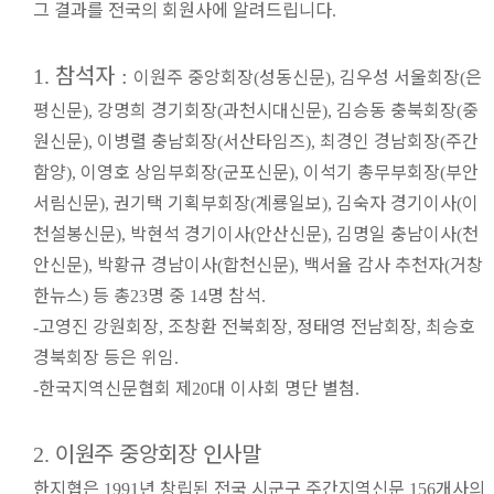
그 결과를 전국의 회원사에 알려드립니다
.
참석자
이원주 중앙회장
성동신문
김우성 서울회장
은
1.
:
(
),
(
평신문
강명희 경기회장
과천시대신문
김승동 충북회장
중
),
(
),
(
원신문
이병렬 충남회장
서산타임즈
최경인 경남회장
주간
),
(
),
(
함양
이영호 상임부회장
군포신문
이석기 총무부회장
부안
),
(
),
(
서림신문
권기택 기획부회장
계룡일보
김숙자 경기이사
이
),
(
),
(
천설봉신문
박현석 경기이사
안산신문
김명일 충남이사
천
),
(
),
(
안신문
박황규 경남이사
합천신문
백서율 감사 추천자
거창
),
(
),
(
한뉴스
등 총
명 중
명 참석
)
23
14
.
고영진 강원회장
조창환 전북회장
정태영 전남회장
최승호
-
,
,
,
경북회장 등은 위임
.
한국지역신문협회 제
대 이사회 명단 별첨
-
20
.
이원주 중앙회장 인사말
2.
한지협은
년 창립된 전국 시군구 주간지역신문
개사의
1991
156