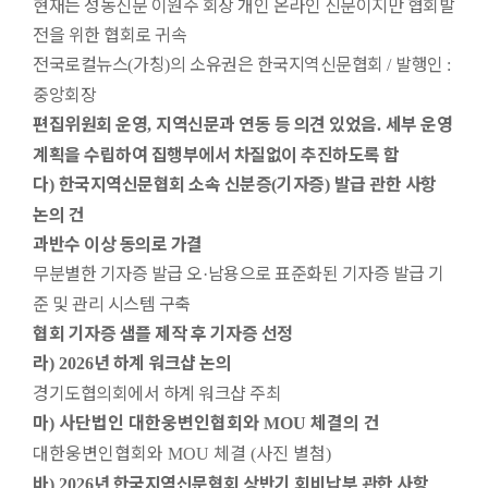
현재는 성동신문 이원주 회장 개인 온라인 신문이지만 협회발
전을 위한 협회로 귀속
전국로컬뉴스
가칭
의 소유권은 한국지역신문협회
발행인
(
)
/
:
중앙회장
편집위원회 운영
지역신문과 연동 등 의견 있었음
세부 운영
,
.
계획을 수립하여 집행부에서 차질없이 추진하도록 함
다
한국지역신문협회 소속 신분증
기자증
발급 관한 사항
)
(
)
논의 건
과반수 이상 동의로 가결
무분별한 기자증 발급
오
남용으로
표준화된 기자증 발급 기
·
준 및 관리 시스템 구축
협회 기자증 샘플 제작 후 기자증 선정
라
년 하계 워크샵 논의
) 2026
경기도협의회에서 하계 워크샵 주최
마
사단법인 대한웅변인협회와
체결의 건
)
MOU
대한웅변인협회와
체결
사진 별첨
MOU
(
)
바
년 한국지역신문협회 상반기 회비납부 관한 사항
) 2026