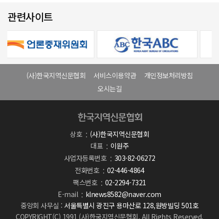
관련사이트
(사)한국지역신문협회
서비스이용약관
개인정보처리방침
오시는길
상호
(사)한국지역신문협회
대표
이원주
사업자등록번호
303-82-06272
전화번호
02-446-4864
팩스번호
02-2294-7321
E-mail
klnews8582@naver.com
중앙회 사무실 :
서울특별시 광진구 용마산로 128,원방빌딩 501호
COPYRIGHT(C) 1991 (사)한국지역신문협회. All Rights Reserved.