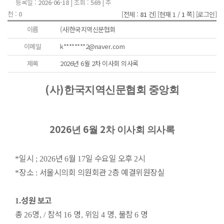
등록일 :
2026-06-18
| 조회 :
569
| 추
천 :
0
[전체 :
81
건]
[현재 1 /
1
쪽]
[로그인]
이름
(사)한국지역신문협회
이메일
k********2@naver.com
제목
2026년 6월 2차 이사회 의사록
(
)
사
한국지역신문협회 중앙회
2026
6
2
년
월
차 이사회 의사록
일시
년
월
일 수요일 오후
시
*
; 2026
6
17
2
장소
서울시의회 의원회관
층 예결위원장실
*
:
2
성원 보고
1.
총
명
참석
명
위임
명
불참
명
26
, /
16
,
4
,
6