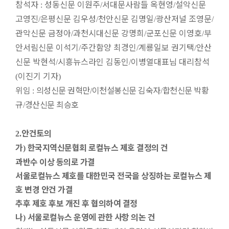
참석자
성동신문 이원주
서대문사람들 옥현영
설악신문
:
/
/
고영진
은평신문 김우성
천안신문 김명일
광산저널 조영문
/
/
/
/
관악신문 금정아
과천시대신문 강명희
군포신문 이영호
부
/
/
/
안서림신문 이석기
주간함양 최경인
계룡일보 권기택
안산
/
/
/
신문 박현석
시흥뉴스라인 김동인
이병열대표님 대리참석
/
/
이진기 기자
(
)
위임
의성신문 권혁만
이천설봉신문 김숙자
합천신문 박황
:
/
/
규
경산신문 최승호
/
안건토의
2.
가
한국지역신문협회 로컬뉴스 제호 결정의 건
)
과반수 이상 동의로 가결
서울로컬뉴스 제호를 대한민국 전국을 상징하는 로컬뉴스 제
호 변경 안건 가결
추후 제호 후보 개진 후 협의하여 결정
나
서울로컬뉴스 운영에 관한 사항 의논 건
)