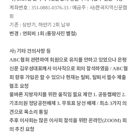
계좌번호
예금주
사
한국지역신문협
: 351-0881-0376-33 /
:
)
회
기존
상반기
하반기
회 납부
:
,
2
변경
연회비
회
통장사진 별첨
:
1
(
)
사
기타 건의사항 등
)
협회 관련하여 회원으로 유지를 안하고 있었으나 은평
ABC
신문 김우성대표께서 이사직으로 회의 참석하였음
협
/ ABC
회 향후 가입은 할 수 있으나 현재는 탈퇴
탈퇴서 필수 제출
,
협조 요청
올바른 지방자치를 위한 움직임 필요 제안
공동캠페인
1.
2.
기초의원 정당공천배제
무토표 당선 배제
최소
가지 의
3.
/
3
견으로 목소리 통일
추후 이사회는 많은 이사회 참석을 위한 온라인
회
(ZOOM)
의 추진 요청