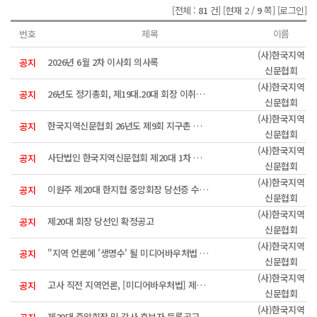
[전체 :
81
건]
[현재 2 /
9
쪽]
[로그인]
번호
제목
이름
(사)한국지역
2026년 6월 2차 이사회 의사록
공지
신문협회
(사)한국지역
26년도 정기총회, 제19대.20대 회장 이취임식 안내
공지
신문협회
(사)한국지역
한국지역신문협회 26년도 제9회 지구촌 희망펜상 수상자
공지
신문협회
(사)한국지역
사단법인 한국지역신문협회 제20대 1차 이사회 회의록
공지
신문협회
(사)한국지역
이원주 제20대 한지협 중앙회장 당선증 수여식
공지
신문협회
(사)한국지역
제20대 회장 당선인 확정공고
공지
신문협회
(사)한국지역
"지역 언론에 '생명수' 될 미디어바우처법 제정 시급"
공지
신문협회
(사)한국지역
고사 직전 지역언론, [미디어바우처법] 제정으로 활성화 모색한다
공지
신문협회
(사)한국지역
제20대 중앙회장 및 감사 후보자 등록공고