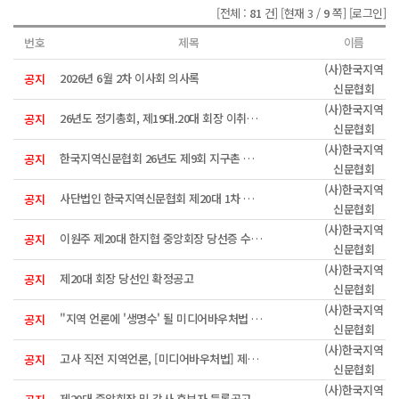
[전체 :
81
건]
[현재 3 /
9
쪽]
[로그인]
번호
제목
이름
(사)한국지역
2026년 6월 2차 이사회 의사록
공지
신문협회
(사)한국지역
26년도 정기총회, 제19대.20대 회장 이취임식 안내
공지
신문협회
(사)한국지역
한국지역신문협회 26년도 제9회 지구촌 희망펜상 수상자
공지
신문협회
(사)한국지역
사단법인 한국지역신문협회 제20대 1차 이사회 회의록
공지
신문협회
(사)한국지역
이원주 제20대 한지협 중앙회장 당선증 수여식
공지
신문협회
(사)한국지역
제20대 회장 당선인 확정공고
공지
신문협회
(사)한국지역
"지역 언론에 '생명수' 될 미디어바우처법 제정 시급"
공지
신문협회
(사)한국지역
고사 직전 지역언론, [미디어바우처법] 제정으로 활성화 모색한다
공지
신문협회
(사)한국지역
제20대 중앙회장 및 감사 후보자 등록공고