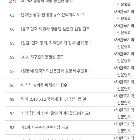
제19대 중앙회 회장 당선인 공고
공지
신문협회
(사)한국지역
한지협 공동 앱 통통뉴스 전략회의 보고
61
신문협회
(사)한국지역
[공고]협회 회원사 황금펜 앰블런 신청 협조
60
신문협회
(사)한국지역
[알림] 협회 총회, 지역협의회 감사 범위 등 안내
59
신문협회
(사)한국지역
2020 지구촌희망펜상 공고
58
신문협회
(사)한국지역
(성명서) 한국지역신문협회 성명서 우편료 인상 반대
57
신문협회
(사)한국지역
여기자 성희롱 피해사례 접수
56
신문협회
(사)한국지역
협회 2019.6.12 국회세미나,시상식 등 일정 안내
55
신문협회
(사)한국지역
지역 협의회 신설, 운영 가이드(참고하세요)
54
신문협회
(사)한국지역
제1회 지구촌신인루키상 공고
53
신문협회
(사)한국지역