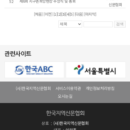
제6회 지구촌희망펜상 수상식 및 총회
52
신문협회
[처음] [이전]
[1]
[2]
[3]
[4]
[5]
[다음]
[마지막]
관련사이트
(사)한국지역신문협회
서비스이용약관
개인정보처리방침
오시는길
상호
(사)한국지역신문협회