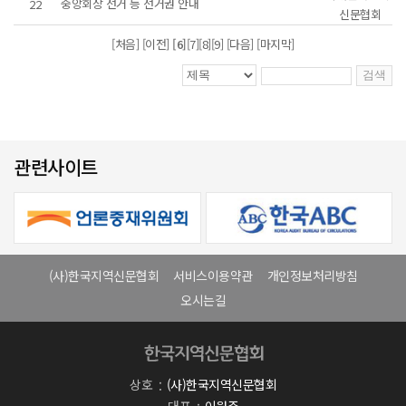
중앙회장 선거 등 선거권 안내
22
신문협회
[처음]
[이전]
[6]
[7]
[8]
[9]
[다음] [마지막]
관련사이트
(사)한국지역신문협회
서비스이용약관
개인정보처리방침
오시는길
상호
(사)한국지역신문협회