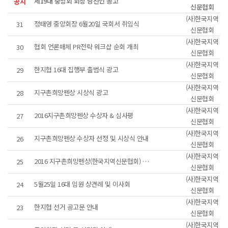
제19대 중앙회 회장 당선인 공고
공지
신문협회
(사)한국지역
정태영 중앙회장 6월20일 국회서 취임식
31
신문협회
(사)한국지역
협회 언론매체 PR전략 워크샵 순회 개최
30
신문협회
(사)한국지역
한지협 16대 집행부 출범식 광고
29
신문협회
(사)한국지역
지구촌희망펜상 시상식 광고
28
신문협회
(사)한국지역
2016지구촌희망펜상 수상자 & 심사평
27
신문협회
(사)한국지역
지구촌희망펜상 수상자 선정 및 시상식 안내
26
신문협회
(사)한국지역
2016 지구촌희망펜상(한국지역신문협회) 시상계획 공고
25
신문협회
(사)한국지역
5월25일 16대 임원 상견례 및 이사회
24
신문협회
(사)한국지역
한지협 선거 공고문 안내
23
신문협회
(사)한국지역