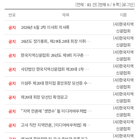
[전체 :
81
건]
[현재 6 /
9
쪽]
[로그인]
번호
제목
이름
(사)한국지역
2026년 6월 2차 이사회 의사록
공지
신문협회
(사)한국지역
26년도 정기총회, 제19대.20대 회장 이취임식 안내
공지
신문협회
(사)한국지역
한국지역신문협회 26년도 제9회 지구촌 희망펜상 수상자
공지
신문협회
(사)한국지역
사단법인 한국지역신문협회 제20대 1차 이사회 회의록
공지
신문협회
(사)한국지역
이원주 제20대 한지협 중앙회장 당선증 수여식
공지
신문협회
(사)한국지역
제20대 회장 당선인 확정공고
공지
신문협회
(사)한국지역
"지역 언론에 '생명수' 될 미디어바우처법 제정 시급"
공지
신문협회
(사)한국지역
고사 직전 지역언론, [미디어바우처법] 제정으로 활성화 모색한다
공지
신문협회
(사)한국지역
제20대 중앙회장 및 감사 후보자 등록공고