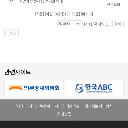
중앙회장 선거 등 선거권 안내
22
신문협회
[처음]
[이전]
[6]
[7]
[8]
[9]
[다음] [마지막]
관련사이트
(사)한국지역신문협회
서비스이용약관
개인정보처리방침
오시는길