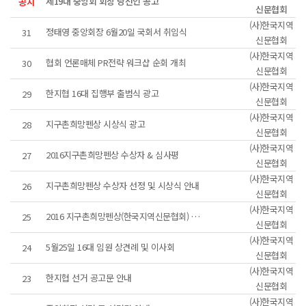
제19대 중앙회 회장 당선인 공고
공지
신문협회
(사)한국지역
정태영 중앙회장 6월20일 국회서 취임식
31
신문협회
(사)한국지역
협회 언론매체 PR전략 워크샵 순회 개최
30
신문협회
(사)한국지역
한지협 16대 집행부 출범식 광고
29
신문협회
(사)한국지역
지구촌희망펜상 시상식 광고
28
신문협회
(사)한국지역
2016지구촌희망펜상 수상자 & 심사평
27
신문협회
(사)한국지역
지구촌희망펜상 수상자 선정 및 시상식 안내
26
신문협회
(사)한국지역
2016 지구촌희망펜상(한국지역신문협회) 시상계획 공고
25
신문협회
(사)한국지역
5월25일 16대 임원 상견례 및 이사회
24
신문협회
(사)한국지역
한지협 선거 공고문 안내
23
신문협회
(사)한국지역