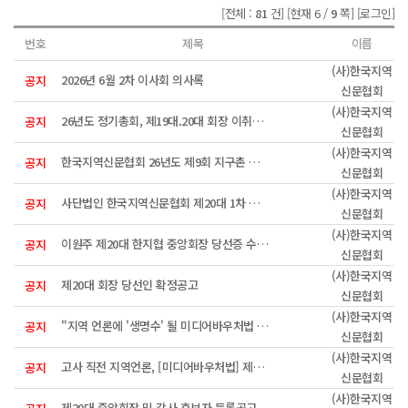
[전체 :
81
건]
[현재 6 /
9
쪽]
[로그인]
번호
제목
이름
(사)한국지역
2026년 6월 2차 이사회 의사록
공지
신문협회
(사)한국지역
26년도 정기총회, 제19대.20대 회장 이취임식 안내
공지
신문협회
(사)한국지역
한국지역신문협회 26년도 제9회 지구촌 희망펜상 수상자
공지
신문협회
(사)한국지역
사단법인 한국지역신문협회 제20대 1차 이사회 회의록
공지
신문협회
(사)한국지역
이원주 제20대 한지협 중앙회장 당선증 수여식
공지
신문협회
(사)한국지역
제20대 회장 당선인 확정공고
공지
신문협회
(사)한국지역
"지역 언론에 '생명수' 될 미디어바우처법 제정 시급"
공지
신문협회
(사)한국지역
고사 직전 지역언론, [미디어바우처법] 제정으로 활성화 모색한다
공지
신문협회
(사)한국지역
제20대 중앙회장 및 감사 후보자 등록공고