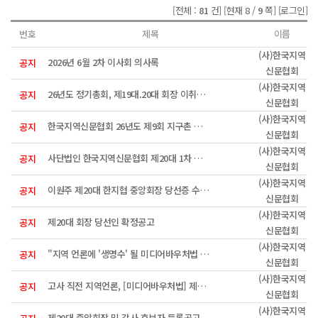
[전체 :
81
건]
[현재 8 /
9
쪽]
[로그인]
번호
제목
이름
(사)한국지역
2026년 6월 2차 이사회 의사록
공지
신문협회
(사)한국지역
26년도 정기총회, 제19대.20대 회장 이취임식 안내
공지
신문협회
(사)한국지역
한국지역신문협회 26년도 제9회 지구촌 희망펜상 수상자
공지
신문협회
(사)한국지역
사단법인 한국지역신문협회 제20대 1차 이사회 회의록
공지
신문협회
(사)한국지역
이원주 제20대 한지협 중앙회장 당선증 수여식
공지
신문협회
(사)한국지역
제20대 회장 당선인 확정공고
공지
신문협회
(사)한국지역
"지역 언론에 '생명수' 될 미디어바우처법 제정 시급"
공지
신문협회
(사)한국지역
고사 직전 지역언론, [미디어바우처법] 제정으로 활성화 모색한다
공지
신문협회
(사)한국지역
제20대 중앙회장 및 감사 후보자 등록공고