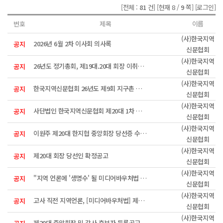
[전체 :
81
건]
[현재 8 /
9
쪽]
[로그인]
번호
제목
이름
(사)한국지역
2026년 6월 2차 이사회 의사록
공지
신문협회
(사)한국지역
26년도 정기총회, 제19대.20대 회장 이취임식 안내
공지
신문협회
(사)한국지역
한국지역신문협회 26년도 제9회 지구촌 희망펜상 수상자
공지
신문협회
(사)한국지역
사단법인 한국지역신문협회 제20대 1차 이사회 회의록
공지
신문협회
(사)한국지역
이원주 제20대 한지협 중앙회장 당선증 수여식
공지
신문협회
(사)한국지역
제20대 회장 당선인 확정공고
공지
신문협회
(사)한국지역
"지역 언론에 '생명수' 될 미디어바우처법 제정 시급"
공지
신문협회
(사)한국지역
고사 직전 지역언론, [미디어바우처법] 제정으로 활성화 모색한다
공지
신문협회
(사)한국지역
제20대 중앙회장 및 감사 후보자 등록공고