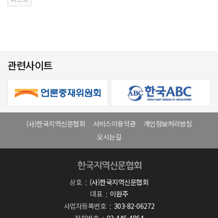
관련사이트
(사)한국지역신문협회
서비스이용약관
개인정보처리방침
오시는길
상호
(사)한국지역신문협회
대표
이원주
사업자등록번호
303-82-06272
전화번호
02-446-4864