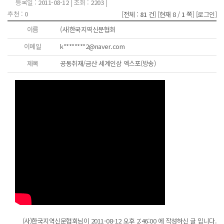
등록일 :
2011-08-12
| 조회 :
2203
|
추천 :
0
[전체 :
81
건]
[현재 8 /
1
쪽]
[로그인]
이름
(사)한국지역신문협회
이메일
k********2@naver.com
제목
공동취재/금산 세계인삼 엑스포(방송)
(사)한국지역신문협회님이 2011-08-12 오후 2:46:00 에 작성하신 글 입니다.