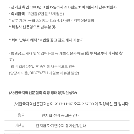
· 선거권 확인 : 2013년 11월 15일까지 2013년도 회비 8월까지 납부 회원사
· 회비금액 :
16만원 (2만원 * 8개월분)
* 납부 계좌 : 농협 355-0013-1192-43 (사)한국지역신문협회
* 회원사 신문명으로 납부할 것.
*
회비 납부사 혜택 * // 법원 공고 광고 게재 가능 //
- 법원공고 게재 및 영업매뉴얼 등 개별신문사 배포
(첨부 목포투데이 지면 참
고)
- 회비 입금 1주일 후 중앙회 사무국으로 연락
(담당자 이용, 061)279-5711 메일로 매뉴얼 발송)
(사)한국지역신문협회 회장 정태영
(직인생략)
(사)한국지역신문협회님이 2013-11-07 오후 2:57:00 에 작성하신 글 입니다.
다음글
한지협 선거 공고문 안내
이전글
한지협 하계연수회 참가신청안내