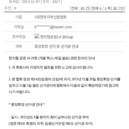
등록일 :
2013-11-07
| 조회 :
2617
|
추천 :
0
[전체 :
81
건]
[현재 6 /
1
쪽]
[로그인]
이름
(사)한국지역신문협회
이메일
k********2@naver.com
첨부파일
한지협공문14-28.hwp
제목
중앙회장 선거 등 선거권 안내
한지협 공문 14-28호 (개별 팩스, 메일 발송) 관련 온라인 안내
1. 귀 회원사의 지방자치 발전을 위한 노고에 감사드립니다.
2. 본 협회 정관 제14조(임원의 선임)에 의거, 2013년 11월 29일 중앙회장 선거를
앞두고 11월 5일 열린 선거관리위원회에서 다음과 같이 확정하였기에 참고하
시기 바랍니다.
*
중앙회장 선거권 안내 *
․ 일시 : 2013년도 8월 분까지 회비 납부사만 선거권 부여
(정관 제9조 회원의 의무, 임원선거규정 제6조 선거권 의거)