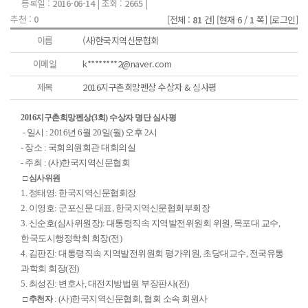
등록일 :
2016-06-14
| 조회 :
2665
|
추천 :
0
[전체 :
81
건]
[현재 6 /
1
쪽]
[로그인]
이름
(사)한국지역신문협회
이메일
k********2@naver.com
제목
2016지구촌희망펜상 수상자 & 심사평
2016지구촌희망펜상(3회) 수상자 명단 심사평
- 일시 : 2016년 6월 20일(월) 오후 2시
- 장소 : 국회의원회관 대회의실
- 주최 : (사)한국지역신문협회
□ 심사위원
1. 정태영: 한국지역신문협회장
2. 이영호: 군포신문 대표, 한국지역신문협회부회장
3. 신순호(심사위원장): 대통령직속 지역발전위원회 위원, 목포대 교수,
한국도시행정학회 회장(전)
4. 김판진: 대통령직속 지역발전위원회 평가위원, 초당대교수, 전국유통
과학회 회장(전)
5. 최성진: 변호사, 대전지방법원 부장판사(전)
: (사)한국지역신문협회, 협회 소속 회원사
□ 추천자