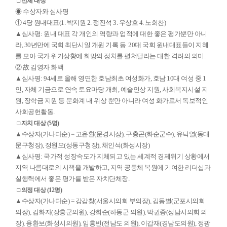
□ 전체 대상
◉ 수상자와 심사평
① 4당 원내대표(1. 박지원 2. 정진석 3. 우상호 4. 노회찬)
▲심사평: 원내 대표 각 개인의 역량과 업적에 대한 좋은 평가뿐만 아니
라, 30년만에 국회 최단시일 개원 기록 등 20대 국회 원내대표들이 지혜
를 모아 국가 위기상황에 희망의 정치를 펼쳐달라는 대한 격려의 의미.
② 故 김영자 화백
▲심사평: 94세로 올해 영면한 호남최초 여성화가, 호남 10대 여성 중 1
인, 자체 기금으로 연속 토요마당 개최, 예술인상 지원, 사회복지시설 지
원, 장학금 지원 등 문화계 내 위상 뿐만 아니라 여성 화가로서 독보적인
사회공헌활동.
□ 자치 대상 (5명)
▲수상자(가나다순) = 고윤환(문경시장), 구충곤(화순군수), 유덕열(동대
문구청장), 정원오(성동구청장), 채인석(화성시장)
▲심사평: 국가적 성장속도가 지체되고 있는 세계적 경제위기 상황에서
지역 나름대로의 시책을 개발하고, 지역 공동체 복원에 기여한 리더십과
실행력에서 좋은 평가를 받은 자치단체장.
□ 의정 대상 (12명)
▲수상자(가나다순) = 강감창(서울시의회 부의장), 김동별(군포시의회
의장), 김화자(장흥군의원), 강희순(하동군 의원), 박권종(성남시의회 의
장), 용환보(화성시의원), 임흥빈(전남도 의원), 이갑재(경남도의원), 정광