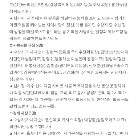
호(신안군 의원), 조현일(경상북도 의원), 최기동(목포시 의원), 홍진규(경
상북도 의원)
▲심사평: 지역 내 이슈 갈등을 해결하는 능력을 보이고, 단순 지방의회
의원 역할을 뛰어넘는 지역사랑의 정신, 예를 들자면 수상자 중 수협 경
매 상황을 매일 SNS로 홍보하는 등 지역을 사랑하는 열정과 화해조정 능
력 등이 탁월한 분들이 선정됨.
□ 사회공헌 대상 (9명)
▲수상자(가나다순) = 김현복(장흥 물축제추진위원장), 김병순(지방자치
시민연대상임대표) 김영수(행동하는 여성연대 공동대표), 김향숙(경산
안전모니터봉사단장), 김현승(경기도의료원장), 신재춘(전라남도중소기
업과장), 임종범(영천운수 대표), 장경희(한국장애인고용공단 전남지사
장), 현숙(가수)
▲심사평: 가수 현숙 처럼 자비로 시골 목욕차량을 수년 동안 운영하거
나 각종 시민단체에서의 활동, 교육, 의료 봉사, 공공기관의 특수시책 개
발 등 각 사회단체 기관에서 단순한 재직활동 이상의 헌신적인 활동 등을
펼쳐 모범이 되고 있는 분들.
□ 경제 대상 (3명)
▲수상자(가나다순)= 권인욱(피유시스 회장), 박성권(창림모아츠 대표),
최민석(안강망 수협이사)
▲심사평: 휠체어 이용 장애인의 자가운전을 지원하는 카니발 저상밴 개