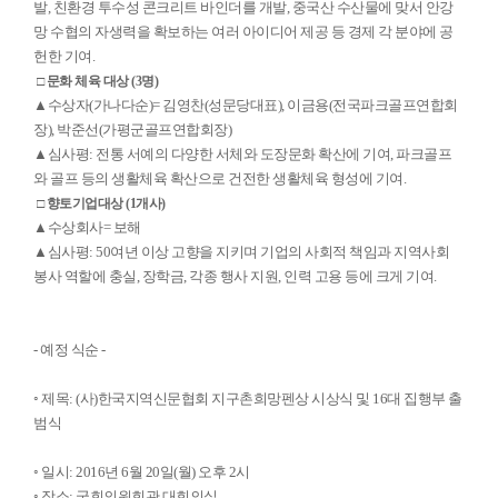
발, 친환경 투수성 콘크리트 바인더를 개발, 중국산 수산물에 맞서 안강
망 수협의 자생력을 확보하는 여러 아이디어 제공 등 경제 각 분야에 공
헌한 기여.
□ 문화 체육 대상 (3명)
▲수상자(가나다순)= 김영찬(성문당대표), 이금용(전국파크골프연합회
장), 박준선(가평군골프연합회장)
▲심사평: 전통 서예의 다양한 서체와 도장문화 확산에 기여, 파크골프
와 골프 등의 생활체육 확산으로 건전한 생활체육 형성에 기여.
□ 향토기업대상 (1개사)
▲수상회사= 보해
▲심사평: 50여년 이상 고향을 지키며 기업의 사회적 책임과 지역사회
봉사 역할에 충실, 장학금, 각종 행사 지원, 인력 고용 등에 크게 기여.
- 예정 식순 -
◦ 제목: (사)한국지역신문협회 지구촌희망펜상 시상식 및 16대 집행부 출
범식
◦ 일시: 2016년 6월 20일(월) 오후 2시
◦ 장소: 국회의원회관 대회의실