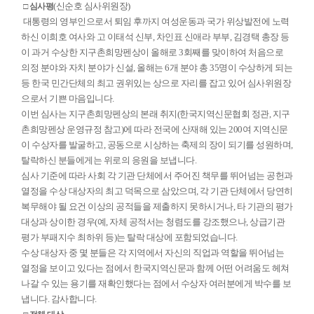
(신순호 심사위원장)
□ 심사평
대통령의 영부인으로서 퇴임 후까지 여성운동과 국가 위상발전에 노력
하신 이희호 여사와 고 이태석 신부, 차인표 신애라 부부, 김경택 총장 등
이 과거 수상한 지구촌희망펜상이 올해로 3회째를 맞이하여 처음으로
의정 분야와 자치 분야가 신설, 올해는 6개 분야 총 35명이 수상하게 되는
등 한국 민간단체의 최고 권위있는 상으로 자리를 잡고 있어 심사위원장
으로서 기쁜 마음입니다.
이번 심사는 지구촌희망펜상의 본래 취지(한국지역신문협회 정관, 지구
촌희망펜상 운영규정 참고)에 따라 전국에 산재해 있는 200여 지역신문
이 수상자를 발굴하고, 공동으로 시상하는 축제의 장이 되기를 성원하며,
탈락하신 분들에게는 위로의 응원을 보냅니다.
심사 기준에 따라 사회 각 기관 단체에서 주어진 책무를 뛰어넘는 공헌과
열정을 수상 대상자의 최고 덕목으로 삼았으며, 각 기관 단체에서 당연히
복무해야 될 요건 이상의 공적들을 제출하지 못하시거나, 타 기관의 평가
대상과 상이한 경우(예, 자체 공적서는 청렴도를 강조했으나, 상급기관
평가 부패지수 최하위 등)는 탈락 대상에 포함되었습니다.
수상 대상자 중 몇 분들은 각 지역에서 자신의 직업과 역할을 뛰어넘는
열정을 보이고 있다는 점에서 한국지역신문과 함께 어떤 어려움도 헤쳐
나갈 수 있는 용기를 재확인했다는 점에서 수상자 여러분에게 박수를 보
냅니다. 감사합니다.