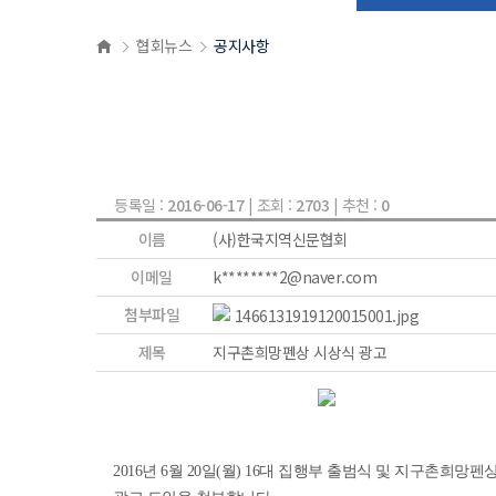
협회뉴스
공지사항
등록일 :
2016-06-17
| 조회 :
2703
| 추천 :
0
이름
(사)한국지역신문협회
이메일
k********2@naver.com
첨부파일
1466131919120015001.jpg
제목
지구촌희망펜상 시상식 광고
2016년 6월 20일(월) 16대 집행부 출범식 및 지구촌희망펜