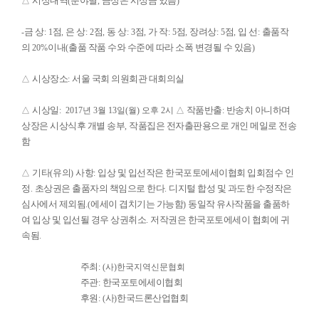
시상내역
분야별
금상은 시상금 있음
△
(
,
)
금 상
점
은 상
점
동 상
점
가 작
점
장려상
점
입 선
출품작
-
: 1
,
: 2
,
: 3
,
: 5
,
: 5
,
:
의
이내
출품 작품 수와 수준에 따라 소폭 변경될 수 있음
20%
(
)
시상장소
서울 국회 의원회관 대회의실
△
:
시상일
작품반출
반송치 아니하며
△
: 2017년 3월 13일(월) 오후 2시
△
:
상장은 시상식후 개별 송부
작품집은 전자출판용으로 개인 메일로 전송
,
함
기타
유의
사항
입상 및 입선작은 한국포토에세이협회 입회점수 인
△
(
)
:
정
초상권은 출품자의 책임으로 한다
디지털 합성 및 과도한 수정작은
.
.
심사에서 제외됨
에세이 겹치기는 가능함
동일작 유사작품을 출품하
.(
)
여 입상 및 입선될 경우 상권취소
저작권은 한국포토에세이 협회에 귀
.
속됨
.
주최
: (사)한국지역신문협회
주관
한국포토에세이협회
:
후원
사
한국드론산업협회
: (
)