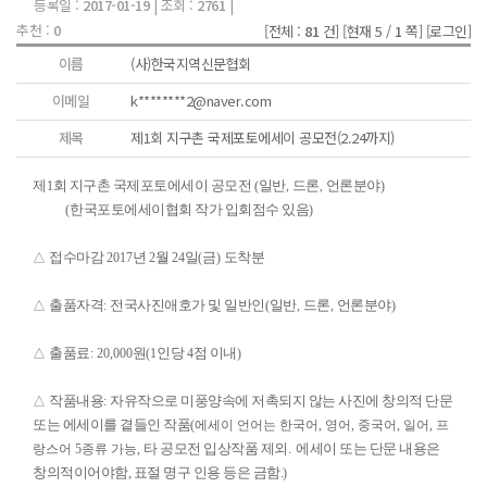
등록일 :
2017-01-19
| 조회 :
2761
|
추천 :
0
[전체 :
81
건]
[현재 5 /
1
쪽]
[로그인]
이름
(사)한국지역신문협회
이메일
k********2@naver.com
제목
제1회 지구촌 국제포토에세이 공모전(2.24까지)
제
회 지구촌 국제포토에세이 공모전
일반
드론
언론분야
1
(
,
,
)
한국포토에세이협회 작가 입회점수 있음
(
)
접수마감
년
월
일
금
도착분
△
2017
2
24
(
)
출품자격
전국사진애호가 및 일반인
일반
드론
언론분야
△
:
(
,
,
)
출품료
원
인당
점 이내
△
: 20,000
(1
4
)
작품내용
자유작으로 미풍양속에 저촉되지 않는 사진에 창의적 단문
△
:
또는 에세이를 곁들인 작품
(에세이 언어는 한국어, 영어, 중국어, 일어, 프
타 공모전 입상작품 제외. 에세이 또는 단문 내용은
랑스어 5종류 가능,
창의적이어야함, 표절 명구 인용 등은 금함.
)