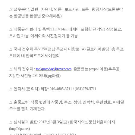
접수분야
일반
자유작
언론
보도사진
드론
항공사진(드론분야
△
:
-
,
-
,
-
는 항공법등 현행법 준수해야됨)
작품규격 컬러 및 흑백
에세이 포함한 규격임
장정불요
△
(11in ×14in,
)
,
조사진 가능
에세이와 사진겹치기 등 가능
,
국내 접수처 우
전남 목포시 미항로
글로리아빌딩
층 목포
△
58750
143
3
투데이 내 한국포토에세이협회
해외 접수처
출품료는
이용
추후공
△
:
mokpotoday@naver.com
,
paypol
(
지
한 사진당
이내
파일
),
5M
(jpg
)
연락처
문의처
회장
△
(
)
: 010-4605-3711 / (061)279-5711
출품요령
작품 뒷면에 작품명
주소
성명
연락처
우편번호
이메일
△
:
,
,
,
,
,
주소를 필히 기재한다
.
심사결과 발표
년 3월 3일
한국지역신문협회홈페이지
△
: 2017
(금
)
(http//klpa.net)