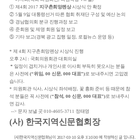
①
제
4
회
2017
지구촌희망펜상
시상식 안 확정
②
5
월
9
일 대통령선거 따른 협회 취재단 구성 및 예산 논의
③
경남협의회 분규 진행과정 보고
④
준회원 및 제명 회원 일정 보고
⑤
기타 보고
(
경북 광고 집행 일정
,
로컬뉴스 운영 등
)
*
제
4
회 지구촌희망펜상 시상식 진행
오후
2
시
:
국회의원회관 대회의실
*
일정이 겹치거나 개인사로 이사회 부득히 못오시는 분들
은
사전에
(“
위임
, 00
신문
, 000
대표
”)
로 보내주시면 고맙겠
습니다
.
*
의원회관 식사
,
시상식 좌석배정
,
꽃 흉화 준비 등 때문에 참
석
분들은 꼭 사전에
(
“
참석
, 00
신문
, 000
대표
”)
로 보내주시
면 감사
.
-->
문자 보낼 곳
010-4605-3711
정태영
(
사
)
한국지역신문협회장
(사)한국지역신문협회님이 2017-03-10 오후 3:10:00 에 작성하신 글 입니다.