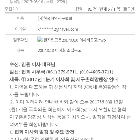
등록일 :
2017-03-10
| 조회 :
2729
|
추천 :
0
[전체 :
81
건]
[현재 5 /
1
쪽]
[로그인]
이름
(사)한국지역신문협회
이메일
k********2@naver.com
첨부파일
한지협공문20170310-이사회공고.hwp
제목
2017.3.13 이사회 소집공고
수신
:
임원 이사 대표님
발신
:
협회 사무국
(061) 279-5711, (010-4605-3711)
제목
:
①
2017
년
1
분기 이사회 및 지구촌희망펜상 안내
1.
지역을 대표하는 귀 신문사의 지역 공동체 복원활동에 감
사를 드립니다
.
2.
이미 여러차례 안내한 바와 같이 오는
2017
년
3
월
13
일
(
월
)
서울 국회의원 회관에서 이사회
(
낮
12
시 오찬
),
본 협회
지구촌희망펜상 시상식 등을 개최하오니
,
일정을 점검하여 참
석여부를 회신바랍니다
.
□
협회 이사회 일정 및 주요 안건
*
이사회
(
국회 의원회관
,
의원식당
VIP
실
)