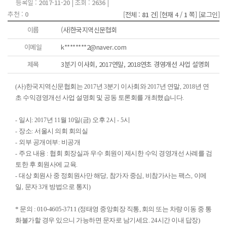
등록일 :
2017-11-20
| 조회 :
2636
|
추천 :
0
[전체 :
81
건]
[현재 4 /
1
쪽]
[로그인]
이름
(사)한국지역신문협회
이메일
k********2@naver.com
제목
3분기 이사회, 2017연말, 2018연초 경영개선 사업 설명회
사
한국지역신문협회는
년
분기 이사회와
년 연말
년 연
(
)
2017
3
2017
, 2018
초 수익경영개선 사업 설명회 및 공동 토론회를 개최했습니다
.
일시
년
월
일
금
오후
시
시
-
: 2017
11
10
(
)
2
- 5
장소
서울시 의회 회의실
-
:
외부 공개여부
비공개
-
:
주요 내용
협회 회장실과 우수 회원이 제시한 수익 경영개선 사례를 검
-
:
토한 후 회원사에 교육
.
대상 회원사 중 정회원사만 해당
참가자 중심
비참가사는 팩스
이메
-
,
,
,
일
문자
개 방법으로 통지
,
3
)
* 문의 : 010-4605-3711 (정태영 중앙회장 직통, 회의 또는 차량 이동 중 통
화불가할 경우 있으니 가능하면 문자로 남기세요. 24시간 이내 답장)