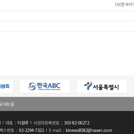
(사)한국지역
오시는길
회
대표
이원주
사업자등록번호
303-82-06272
팩스번호
02-2294-7321
E-mail
klnews8582@naver.com