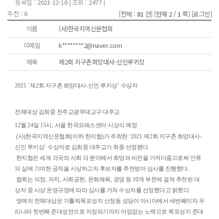
등록일 :
2021-12-10
| 조회 :
2477
|
추천 :
0
[전체 :
81
건]
[현재 2 /
1
쪽]
[로그인]
이름
(사)한국지역신문협회
이메일
k********2@naver.com
제목
제2회 지구촌희망대사-신인루키상
2021 ’
제
2
회 지구촌 희망대사
-
신인 루키상
’
수상자
전체대상 김희중 천주교광주대교구 대주교
12
월
24
일
15
시
,
서울 한국프레스센터 시상식 예정
(
사
)
한국지역신문협회
(
이하 한지협
)
가 주최한
‘2021
제
2
회 지구촌 희망대사
-
신인 루키상
’
수상자로 김희중 대주교가 최종 선정됐다
.
한지협은 세계 각국의 사회 각 분야에서 희망과 비전을 가져다줌으로써 인류
의 삶에 기여한 공적을 시상하고자 후보자를 추천받아 심사를 진행했다
.
협회는 의정
,
자치
,
사회공헌
,
문화체육
,
경영 등
10
개 부문에 걸쳐 추천된 대
상자 중 시상 운영규정에 따라 심사를 거쳐 수상자를 선정했다고 밝혔다
.
영예의 전체대상은 가톨릭목포성지 산정동 성당이 아시아에서 세번째이자 우
리나라 첫번째 준대성전으로 지정되기까지 아낌없는 노력으로 목포성지 준대