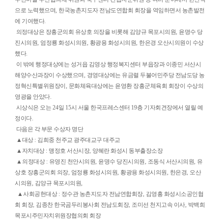
으로 노력했으며
,
한국농촌지도자 전남도연합회 회장을 역임하면서 농촌발전
에 기여했다
.
의정대상은 장흥군의회 유상호 의장을 비롯해 김양규 목포시의원
,
윤명수 당
진시의원
,
엄정룡 화성시의원
,
황광용 화성시의원
,
한은경 오산시의원이 수상
했다
.
이 밖에 행정대상에는 성거읍 김영상 행정복지센터 부읍장과 이종민 서산시
해양수산과장이 수상했으며
,
경영대상에는 유금렬 두불어민주당 전남도당 농
정혁신특별위원장이
,
문화체육대상에는 윤영환 장흥군체육회 회장이 수상의
영광을 안았다
.
시
상식은 오는
24
일
15
시 서울 한국프레스센터
19
층 기자회견장에서 열릴 예
정이다
.
다음은 각 부문 수상자 명단
▲
대상
:
김희중 천주교 광주대교구 대주교
▲
자치대상
:
맹정호 서산시장
,
양혜란 화성시 동부출장소장
▲
의정대상
:
유영진 천안시의원
,
윤명수 당진시의원
,
조동식 서산시의원
,
유
상호 장흥군의회 의장
,
엄정룡 화성시의원
,
황광용 화성시의원
,
한은경
,
오산
시의원
,
김양규 목포시의원
,
▲
사회공헌대상
:
정수관 농촌지도자 전남연합회장
,
김영흥 화성시소공인협
회 회장
,
김종찬 한국곰두리봉사회 전남도회장
,
조미선 천지고속 이사
,
박백희
목포시주민자치위원장협의회 회장