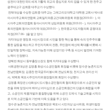
성전이 대한민국의 세계 가톨릭 외교의 중심지로 자리 잡을 수 있게 한 천주교
광주대교구 김희중 대주교가 수상했다
.
전체대상을 수상한 김희중 대주교는 그레고리오대학교 대학원 교회사 박사로
아시아주교회의연합회 교회일치와종교간대화위원회 위원장
(2019.01~ ),
아
시아주교회의연합회 동아시아지역 상임위원회 위원
(2019.01~ ),
아시아주교
회의연합회 동아시아지역 대표
(2019.01~ ),
한국종교지도자협의회 공동대표
의장
(2017.06~ )
을 맡고 있다
.
자치대상은 맹정호 서산시장으로 시민을 향한 혁신을 통해 숙의 민주주의를
통한 갈등을 해소하고 주민자치회의 전환
,
주민참여 예산제 확대를 비롯해 시
민밀착형 정책사업
,
지속가능한 미해 성장기반 구축 등 서산시 발전에 기여한
노력이 인정됐다
.
양혜란 화성시 동부출장소장도 함께 자치대상을 수상했다
.
사회공헌대상은 김영흥 화성시소공인협회 회장을 비롯해 정수관 농촌지도자
전남연합회장
,
김종찬 한국곰두리봉사회 전남도회장
,
천지고속 조미선 이
사
,
박백희 목포시주민자치위원장협의회 회장이 수상했다
.
김영흥 회장은
(
사
)
화성시도시형소공인협의회 협의회장으로서 소공인의 발
전을 위해 앞장서며 뛰어난 리더십으로 소공인회원간의 단결과 화합을 이루
고
,
소공인의 제품개발과 품질향상을 위해 소공인 도제식 기술교육을 시작으
로 지역 소공인들의 기반에 더욱 도움을 주고 있다
.
정수관 농촌지도자 전남연합회장은 목포시 시민의상 심사위원
,
위생미립장
주변마을 주민협의체 위원과 축구센터 건립자문위원 등 여러 분야에서 헌신적