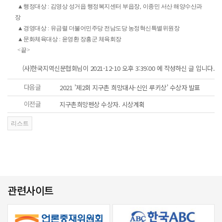
▲
행정대상
:
김영상 성거읍 행정복지센터 부읍장
,
이종민 서산 해양수산과
장
▲
경영대상
:
유금렬 더불어민주당 전남도당 농정혁신특별위원장
▲
문화체육대상
:
윤영환 장흥군 체육회장
<
끝
>
(사)한국지역신문협회님이 2021-12-10 오후 3:39:00 에 작성하신 글 입니다.
다음글
2021 ’제2회 지구촌 희망대사-신인 루키상’ 수상자 발표
이전글
지구촌희망펜상 수상자. 시상계획
관련사이트