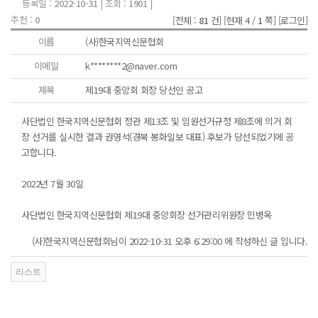
등록일 :
2022-10-31
| 조회 :
1901
|
추천 :
0
[전체 :
81
건]
[현재 4 /
1
쪽]
[로그인]
이름
(사)한국지역신문협회
이메일
k********2@naver.com
제목
제19대 중앙회 회장 당선인 공고
사단법인 한국지역신문협회 정관 제13조 및 임원선거규정 제8조에 의거 회
장 선거를 실시한 결과 권영석(경북 봉화일보 대표) 후보가 당선되었기에 공
고합니다.
2022년 7월 30일
사단법인 한국지역신문협회 제19대 중앙회장 선거관리위원장 민병옥
(사)한국지역신문협회님이 2022-10-31 오후 6:29:00 에 작성하신 글 입니다.