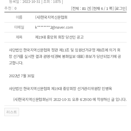
등록일 :
2022-10-31
| 조회 :
1875
|
추천 :
0
[전체 :
81
건]
[현재 6 /
1
쪽]
[로그인]
이름
(사)한국지역신문협회
이메일
k********2@naver.com
제목
제19대 중앙회 회장 당선인 공고
사단법인 한국지역신문협회 정관 제13조 및 임원선거규정 제8조에 의거 회
장 선거를 실시한 결과 권영석(경북 봉화일보 대표) 후보가 당선되었기에 공
고합니다.
2022년 7월 30일
사단법인 한국지역신문협회 제19대 중앙회장 선거관리위원장 민병옥
(사)한국지역신문협회님이 2022-10-31 오후 6:29:00 에 작성하신 글 입니다.