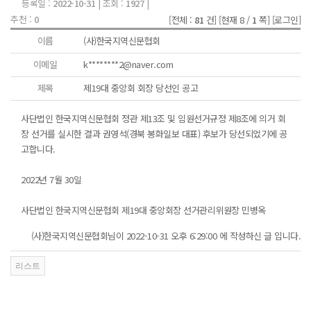
등록일 :
2022-10-31
| 조회 :
1927
|
추천 :
0
[전체 :
81
건]
[현재 8 /
1
쪽]
[로그인]
이름
(사)한국지역신문협회
이메일
k********2@naver.com
제목
제19대 중앙회 회장 당선인 공고
사단법인 한국지역신문협회 정관 제13조 및 임원선거규정 제8조에 의거 회
장 선거를 실시한 결과 권영석(경북 봉화일보 대표) 후보가 당선되었기에 공
고합니다.
2022년 7월 30일
사단법인 한국지역신문협회 제19대 중앙회장 선거관리위원장 민병옥
(사)한국지역신문협회님이 2022-10-31 오후 6:29:00 에 작성하신 글 입니다.