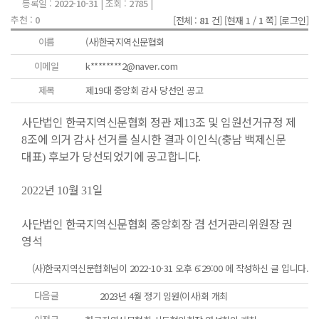
등록일 :
2022-10-31
| 조회 :
2785
|
추천 :
0
[전체 :
81
건]
[현재 1 /
1
쪽]
[로그인]
이름
(사)한국지역신문협회
이메일
k********2@naver.com
제목
제19대 중앙회 감사 당선인 공고
사단법인 한국지역신문협회 정관 제
조 및 임원선거규정 제
13
조에 의거 감사 선거를 실시한 결과 이인식
충남 백제신문
8
(
대표
후보가 당선되었기에 공고합니다
)
.
년
월
일
2022
10
31
사단법인 한국지역신문협회 중앙회장 겸 선거관리위원장 권
영석
(사)한국지역신문협회님이 2022-10-31 오후 6:29:00 에 작성하신 글 입니다.
다음글
2023년 4월 정기 임원(이사)회 개최