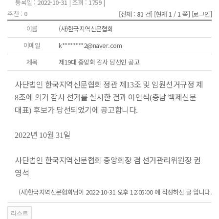
등록일 :
2022-10-31
| 조회 :
1759
|
추천 :
0
[전체 :
81
건]
[현재 1 /
1
쪽]
[로그인]
이름
(사)한국지역신문협회
이메일
k********2@naver.com
제목
제19대 중앙회 감사 당선인 공고
사단법인 한국지역신문협회 정관 제
조 및 임원선거규정 제
13
조에 의거 감사 선거를 실시한 결과 이인식
충남 백제신문
8
(
대표
후보가 당선되었기에 공고합니다
)
.
년
월
일
2022
10
31
사단법인 한국지역신문협회 중앙회장 겸 선거관리위원장 권
영석
(사)한국지역신문협회님이 2022-10-31 오후 12:05:00 에 작성하신 글 입니다.