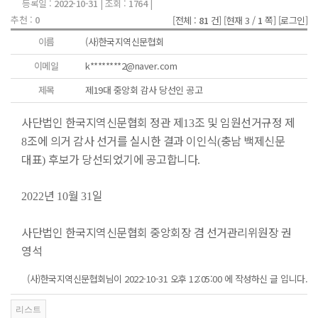
등록일 :
2022-10-31
| 조회 :
1764
|
추천 :
0
[전체 :
81
건]
[현재 3 /
1
쪽]
[로그인]
이름
(사)한국지역신문협회
이메일
k********2@naver.com
제목
제19대 중앙회 감사 당선인 공고
사단법인 한국지역신문협회 정관 제
조 및 임원선거규정 제
13
조에 의거 감사 선거를 실시한 결과 이인식
충남 백제신문
8
(
대표
후보가 당선되었기에 공고합니다
)
.
년
월
일
2022
10
31
사단법인 한국지역신문협회 중앙회장 겸 선거관리위원장 권
영석
(사)한국지역신문협회님이 2022-10-31 오후 12:05:00 에 작성하신 글 입니다.