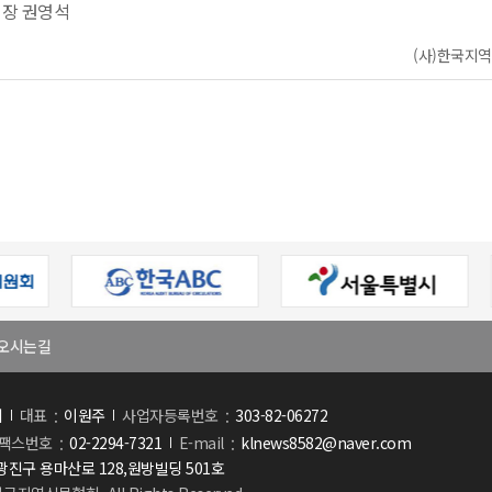
장 권영석
(사)한국지역신
오시는길
회
대표
이원주
사업자등록번호
303-82-06272
팩스번호
02-2294-7321
E-mail
klnews8582@naver.com
진구 용마산로 128,원방빌딩 501호