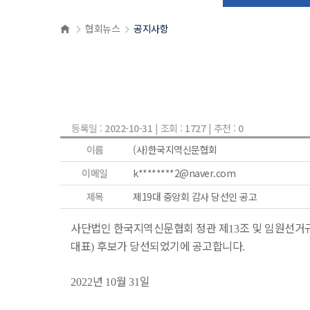
협회뉴스
공지사항
등록일 :
2022-10-31
| 조회 :
1727
| 추천 :
0
이름
(사)한국지역신문협회
이메일
k********2@naver.com
제목
제19대 중앙회 감사 당선인 공고
사단법인 한국지역신문협회 정관 제
조 및 임원선거
13
대표
후보가 당선되었기에 공고합니다
)
.
년
월
일
2022
10
31